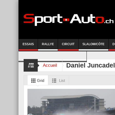
ESSAIS
RALLYE
CIRCUIT
SLALOM/CÔTE
D
COURSE DE CÔTE AYENT-ANZERE 2026
Daniel Juncadel
Accueil
Grid
List