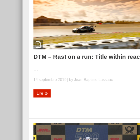
DTM – Rast on a run: Title within rea
...
14 septembre 2019
| by
Jean-Baptiste Lassaux
Lire