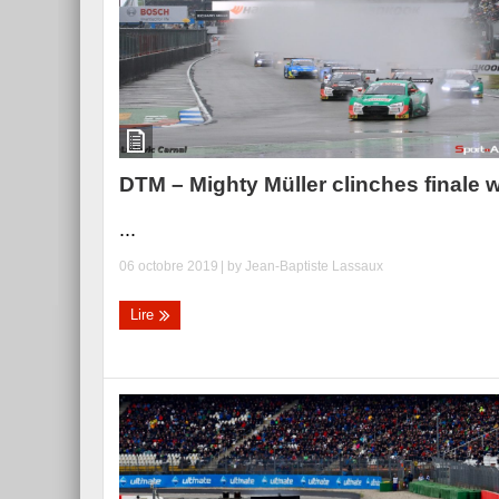
DTM – Mighty Müller clinches finale 
...
06 octobre 2019
| by
Jean-Baptiste Lassaux
Lire