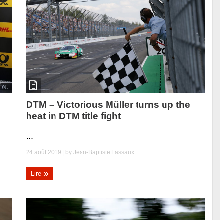
DTM – Victorious Müller turns up the
heat in DTM title fight
...
24 août 2019
| by
Jean-Baptiste Lassaux
Lire