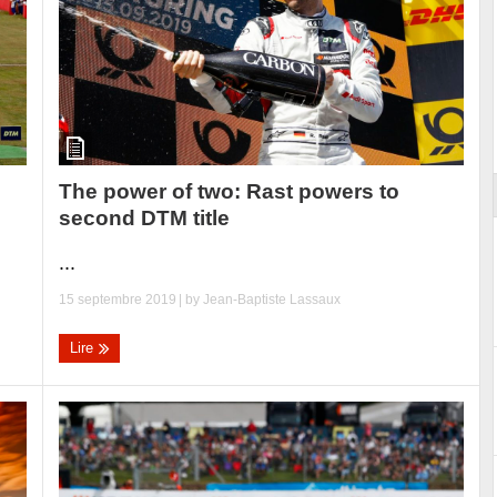
ort
The power of two: Rast powers to
second DTM title
...
15 septembre 2019
| by
Jean-Baptiste Lassaux
Lire