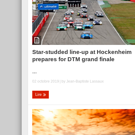
Essai – Morgan Supersp
Star-studded line-up at Hockenheim
prepares for DTM grand finale
...
02 octobre 2019
| by
Jean-Baptiste Lassaux
Lire