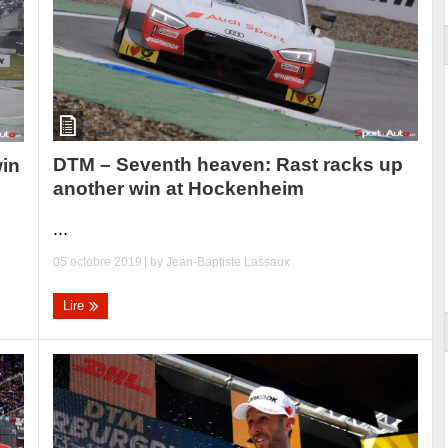
DTM – Seventh heaven: Rast racks up
win
another win at Hockenheim
...
05 octobre 2019
| by
Jean-Baptiste Lassaux
Lire