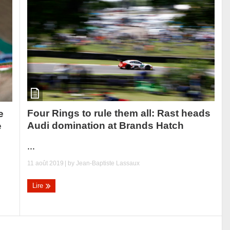
Four Rings to rule them all: Rast heads
e
Audi domination at Brands Hatch
e
...
11 août 2019
| by
Jean-Baptiste Lassaux
Lire