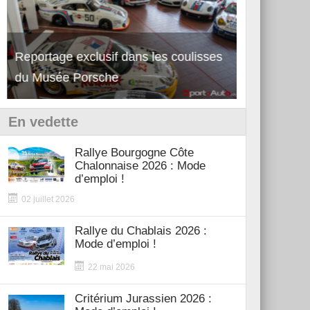
Reportage exclusif dans les coulisses
Découverte de la nouvelle Ferrari
Essai – Po
du Musée Porsche
12Cilindri Manuale
Shift
En vedette
Rallye Bourgogne Côte
Chalonnaise 2026 : Mode
d’emploi !
02 juillet 2026
Rallye du Chablais 2026 :
Mode d’emploi !
22 mai 2026
Critérium Jurassien 2026 :