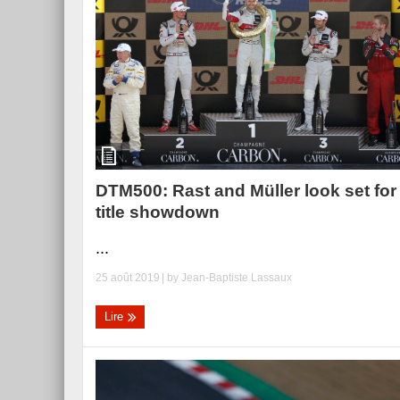
DTM500: Rast and Müller look set for
title showdown
...
25 août 2019
| by
Jean-Baptiste Lassaux
Lire