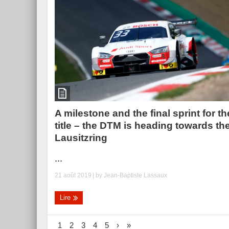
A milestone and the final sprint for th
title – the DTM is heading towards th
Lausitzring
...
21 août 2019
| by
Jean-Baptiste Lassaux
Lire
1
2
3
4
5
›
»