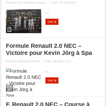
Écrit par
Jean-Baptiste Lassaux
|
Date: 16 avril 2019
...
Lire
Formule Renault 2.0 NEC –
Victoire pour Kevin Jörg à Spa
Écrit par
Sébastien Moulin
|
Date: 29 juillet 2014
...
Lire
F. Renault 2.0 NEC – Course à