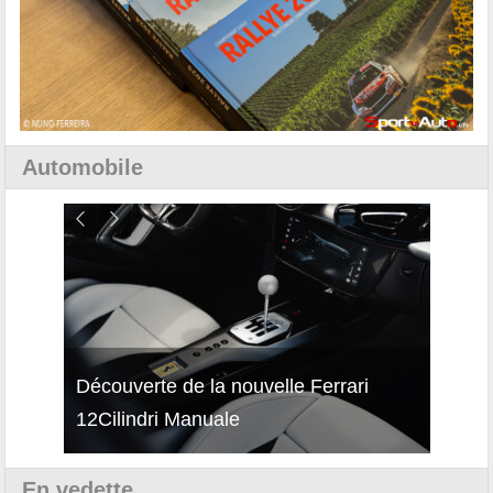
Automobile
isses
Découverte de la nouvelle Ferrari
Essai
12Cilindri Manuale
Shift
En vedette