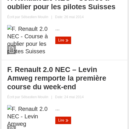
oublier pour les pilotes Suisses
Écrit par
Sébastien Moulin
|
Date: 26 mai 2014
...
Lire
F. Renault 2.0 NEC – Levin
Amweg remporte la première
course du week-end
Écrit par
Sébastien Moulin
|
Date: 24 mai 2014
...
Lire