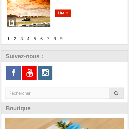
...
Lire
1
2
3
4
5
6
7
8
9
Suivez-nous :
Boutique