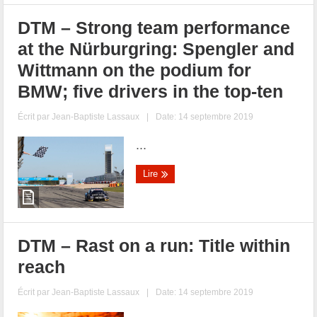
DTM – Strong team performance
at the Nürburgring: Spengler and
Wittmann on the podium for
BMW; five drivers in the top-ten
Écrit par
Jean-Baptiste Lassaux
|
Date: 14 septembre 2019
...
Lire
DTM – Rast on a run: Title within
reach
Écrit par
Jean-Baptiste Lassaux
|
Date: 14 septembre 2019