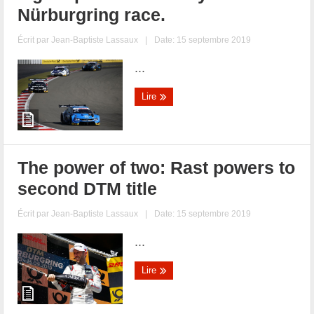
Nürburgring race.
Écrit par
Jean-Baptiste Lassaux
|
Date: 15 septembre 2019
...
Lire
The power of two: Rast powers to
second DTM title
Écrit par
Jean-Baptiste Lassaux
|
Date: 15 septembre 2019
...
Lire