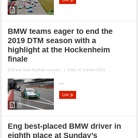
BMW teams eager to end the
2019 DTM season with a
highlight at the Hockenheim
finale
Écrit par
Jean-Baptiste Lassaux
|
Date: 02 octobre 2019
...
Lire
Eng best-placed BMW driver in
eighth place at Sunday’s