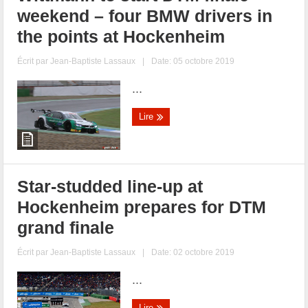
weekend – four BMW drivers in
the points at Hockenheim
Écrit par
Jean-Baptiste Lassaux
|
Date: 05 octobre 2019
...
Lire
Star-studded line-up at
Hockenheim prepares for DTM
grand finale
Écrit par
Jean-Baptiste Lassaux
|
Date: 02 octobre 2019
...
Lire