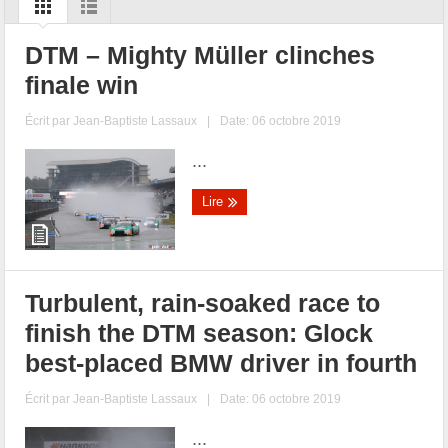
DTM – Mighty Müller clinches
finale win
Écrit par
Jean-Baptiste Lassaux
|
Date: 06 octobre 2019
...
Lire
Turbulent, rain-soaked race to
finish the DTM season: Glock
best-placed BMW driver in fourth
Écrit par
Jean-Baptiste Lassaux
|
Date: 06 octobre 2019
...