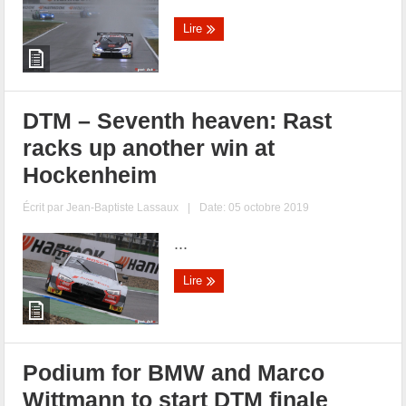
Lire
DTM – Seventh heaven: Rast
racks up another win at
Hockenheim
Écrit par
Jean-Baptiste Lassaux
|
Date: 05 octobre 2019
...
Lire
Podium for BMW and Marco
Wittmann to start DTM finale