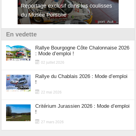
Reportage exclusif dans les coulisses
Découverte de la nouvelle Ferrari
Essai
du Musée Porsche
12Cilindri Manuale
Shift
En vedette
Rallye Bourgogne Côte Chalonnaise 2026
: Mode d’emploi !
02 juillet 2026
Rallye du Chablais 2026 : Mode d’emploi
!
22 mai 2026
Critérium Jurassien 2026 : Mode d’emploi
!
27 mars 2026