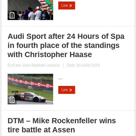
Lire
Audi Sport after 24 Hours of Spa
in fourth place of the standings
with Christopher Haase
Écrit par
Jean-Baptiste Lassaux
|
Date: 30 juillet 2019
...
Lire
DTM – Mike Rockenfeller wins
tire battle at Assen