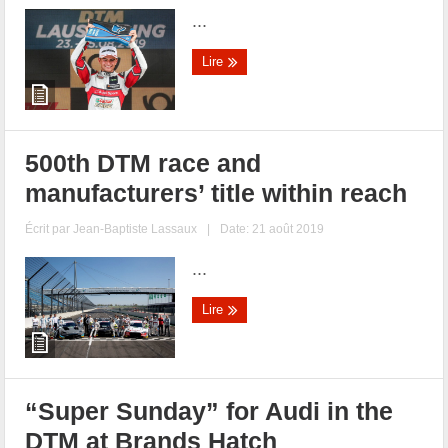
...
Lire
500th DTM race and
manufacturers’ title within reach
Écrit par
Jean-Baptiste Lassaux
|
Date: 21 août 2019
...
Lire
“Super Sunday” for Audi in the
DTM at Brands Hatch