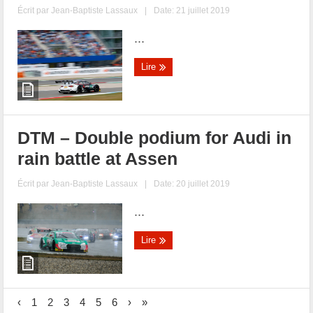
Écrit par
Jean-Baptiste Lassaux
|
Date: 21 juillet 2019
...
Lire
DTM – Double podium for Audi in
rain battle at Assen
Écrit par
Jean-Baptiste Lassaux
|
Date: 20 juillet 2019
...
Lire
‹
1
2
3
4
5
6
›
»