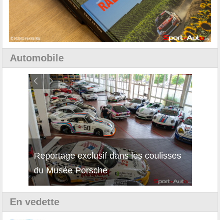
Automobile
Reportage exclusif dans les coulisses
Décou
du Musée Porsche
12Cil
En vedette