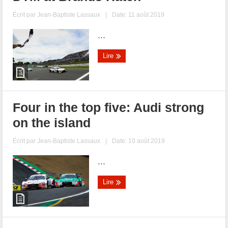
Écrit par
Jean-Baptiste Lassaux
|
Date: 11 août 2019
...
Lire
Four in the top five: Audi strong
on the island
Écrit par
Jean-Baptiste Lassaux
|
Date: 10 août 2019
...
Lire