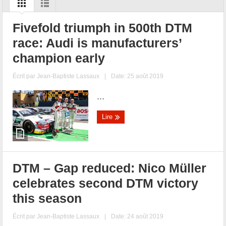
Fivefold triumph in 500th DTM
race: Audi is manufacturers’
champion early
Écrit par
Jean-Baptiste Lassaux
|
Date: 25 août 2019
...
Lire
DTM – Gap reduced: Nico Müller
celebrates second DTM victory
this season
Écrit par
Jean-Baptiste Lassaux
|
Date: 24 août 2019