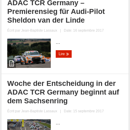
ADAC TCR Germany –
Premierensieg für Audi-Pilot
Sheldon van der Linde
Écrit par
Jean-Baptiste Lassaux
|
Date: 16 septembre 2017
...
Lire
Woche der Entscheidung in der
ADAC TCR Germany beginnt auf
dem Sachsenring
Écrit par
Jean-Baptiste Lassaux
|
Date: 15 septembre 2017
...