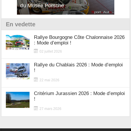
du Musée Porsche
12Cilindri Manuale
Shift
En vedette
Rallye Bourgogne Côte Chalonnaise 2026
: Mode d’emploi !
02 juillet 2026
Rallye du Chablais 2026 : Mode d’emploi
!
22 mai 2026
Critérium Jurassien 2026 : Mode d’emploi
!
27 mars 2026