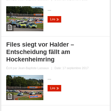
...
Lire
Files siegt vor Halder –
Entscheidung fällt am
Hockenheimring
Écrit par
Jean-Baptiste Lassaux
|
Date: 17 septembre 2017
...
Lire