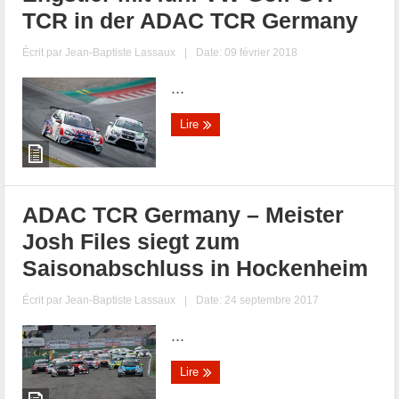
TCR in der ADAC TCR Germany
Écrit par
Jean-Baptiste Lassaux
|
Date: 09 février 2018
...
Lire
ADAC TCR Germany – Meister
Josh Files siegt zum
Saisonabschluss in Hockenheim
Écrit par
Jean-Baptiste Lassaux
|
Date: 24 septembre 2017
...
Lire