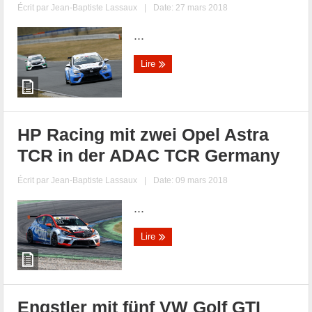
Écrit par
Jean-Baptiste Lassaux
|
Date: 27 mars 2018
...
Lire
HP Racing mit zwei Opel Astra
TCR in der ADAC TCR Germany
Écrit par
Jean-Baptiste Lassaux
|
Date: 09 mars 2018
...
Lire
Engstler mit fünf VW Golf GTI