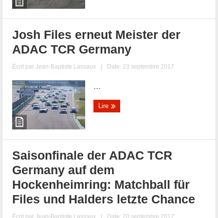
Josh Files erneut Meister der
ADAC TCR Germany
Écrit par
Jean-Baptiste Lassaux
|
Date: 23 septembre 2017
...
Lire
Saisonfinale der ADAC TCR
Germany auf dem
Hockenheimring: Matchball für
Files und Halders letzte Chance
Écrit par
Jean-Baptiste Lassaux
|
Date: 20 septembre 2017