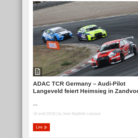
ADAC TCR Germany – Audi-Pilot
Langeveld feiert Heimsieg in Zandvo
...
18 août 2018
| by
Jean-Baptiste Lassaux
Lire