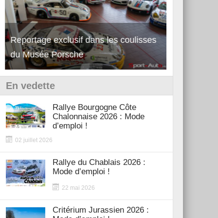
Reportage exclusif dans les coulisses
Découverte de la nouvelle Ferrari
Essai – Po
du Musée Porsche
12Cilindri Manuale
Shift
En vedette
Rallye Bourgogne Côte
Chalonnaise 2026 : Mode
d’emploi !
02 juillet 2026
Rallye du Chablais 2026 :
Mode d’emploi !
22 mai 2026
Critérium Jurassien 2026 :