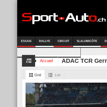
ESSAIS
RALLYE
CIRCUIT
SLALOM/CÔTE
D
COURSE DE CÔTE AYENT-ANZERE 2026
ADAC TCR Ger
Accueil
Grid
List