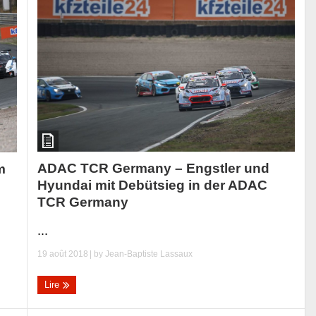
ADAC TCR Germany – Engstler und
m
Hyundai mit Debütsieg in der ADAC
TCR Germany
...
19 août 2018
| by
Jean-Baptiste Lassaux
Lire