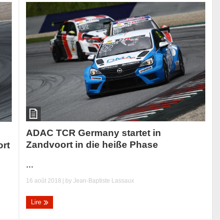
ADAC TCR Germany startet in
Zandvoort in die heiße Phase
ort
...
16 août 2018
| by
Jean-Baptiste Lassaux
Lire