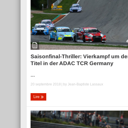
Essai – Morgan Supersp
Saisonfinal-Thriller: Vierkampf um d
Titel in der ADAC TCR Germany
...
20 septembre 2018
| by
Jean-Baptiste Lassaux
Lire