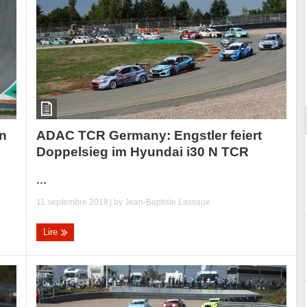
ort
ADAC TCR Germany: Engstler feiert
en
Doppelsieg im Hyundai i30 N TCR
...
11 septembre 2018
| by
Jean-Baptiste Lassaux
Lire