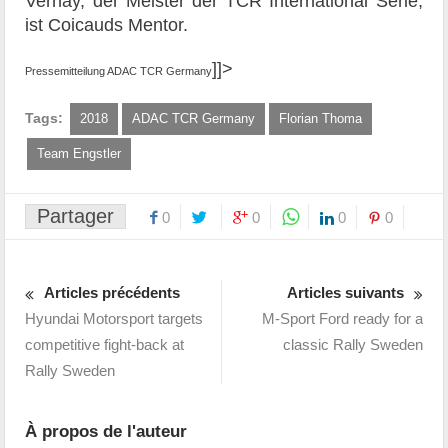
Vernay, der Meister der TCR International Serie,
ist Coicauds Mentor.
]]>
Pressemitteilung ADAC TCR Germany
Tags:
2018
ADAC TCR Germany
Florian Thoma
Team Engstler
Partager
0
0
0
0
Articles précédents
Articles suivants
Hyundai Motorsport targets
M-Sport Ford ready for a
competitive fight-back at
classic Rally Sweden
Rally Sweden
À propos de l'auteur