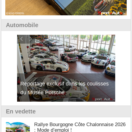
Automobile
Reportage exclusif dans les coulisses
Découverte de la nouvelle Ferrari
Essai
du Musée Porsche
12Cilindri Manuale
Shift
En vedette
Rallye Bourgogne Côte Chalonnaise 2026
: Mode d’emploi !