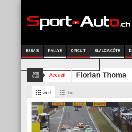
ESSAIS
RALLYE
CIRCUIT
SLALOM/CÔTE
D
COURSE DE CÔTE AYENT-ANZERE 2026
Florian Thoma
Accueil
Grid
List