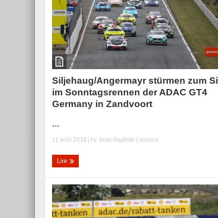
Siljehaug/Angermayr stürmen zum S
im Sonntagsrennen der ADAC GT4
Germany in Zandvoort
...
11 août 2019
| by
Jean-Baptiste Lassaux
Lire