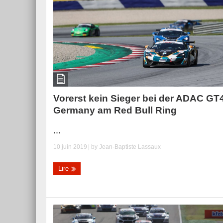
Essai – Morgan Supersp
Vorerst kein Sieger bei der ADAC GT
Germany am Red Bull Ring
...
10 juin 2019
| by
Jean-Baptiste Lassaux
Lire