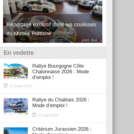
Reportage exclusif dans les coulisses
Découverte de la nouvelle Ferrari
Essai – Po
du Musée Porsche
12Cilindri Manuale
Shift
En vedette
Rallye Bourgogne Côte
Chalonnaise 2026 : Mode
d’emploi !
02 juillet 2026
Rallye du Chablais 2026 :
Mode d’emploi !
22 mai 2026
Critérium Jurassien 2026 :