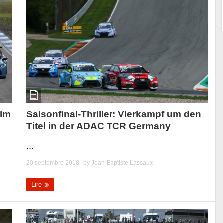
Saisonfinal-Thriller: Vierkampf um den
eim
Titel in der ADAC TCR Germany
...
20 septembre 2018
| by
Jean-Baptiste Lassaux
Lire