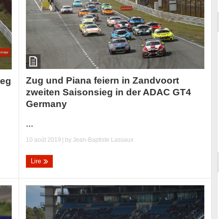
Zug und Piana feiern in Zandvoort
ieg
zweiten Saisonsieg in der ADAC GT4
Germany
...
10 août 2019
| by
Jean-Baptiste Lassaux
Lire