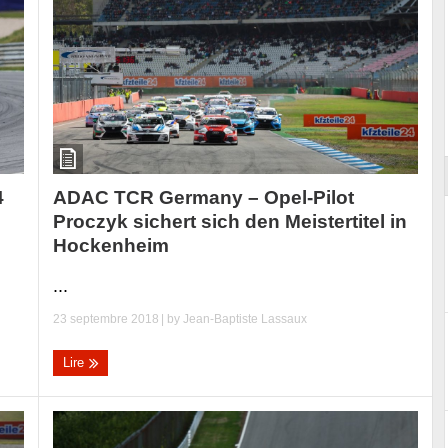
ort
ADAC TCR Germany – Opel-Pilot
4
Proczyk sichert sich den Meistertitel in
Hockenheim
...
23 septembre 2018
| by
Jean-Baptiste Lassaux
Lire