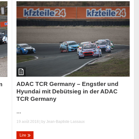
ADAC TCR Germany – Engstler und
m
Hyundai mit Debütsieg in der ADAC
TCR Germany
...
19 août 2018
| by
Jean-Baptiste Lassaux
Lire