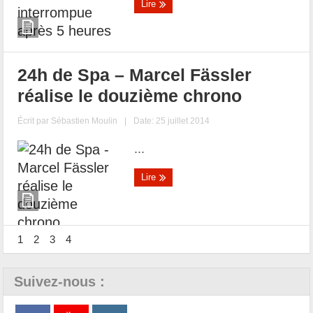
Lire
24h de Spa – Marcel Fässler
réalise le douzième chrono
Écrit par
Sébastien Moulin
|
Date: 25 juillet 2014
...
Lire
1
2
3
4
Suivez-nous :