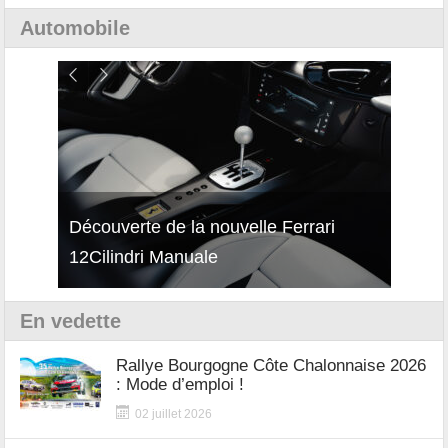
Automobile
isses
Découverte de la nouvelle Ferrari
Essai
12Cilindri Manuale
Shift
En vedette
Rallye Bourgogne Côte Chalonnaise 2026
: Mode d’emploi !
02 juillet 2026