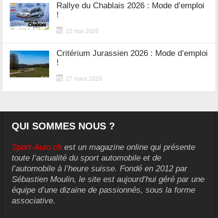
Rallye du Chablais 2026 : Mode d’emploi
!
22 mai 2026
Critérium Jurassien 2026 : Mode d’emploi
!
27 mars 2026
QUI SOMMES NOUS ?
Sport-Auto.ch
est un magazine online qui présente
toute l’actualité du sport automobile et de
l’automobile à l’heure suisse. Fondé en 2012 par
Sébastien Moulin, le site est aujourd’hui géré par une
équipe d’une dizaine de passionnés, sous la forme
associative.