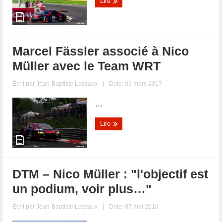
Lire
Marcel Fässler associé à Nico
Müller avec le Team WRT
Écrit par
Jean-Baptiste Lassaux
|
Date: 09 mars 2017
...
Lire
DTM – Nico Müller : "l'objectif est
un podium, voir plus…"
Écrit par
Jean-Baptiste Lassaux
|
Date: 07 mai 2016