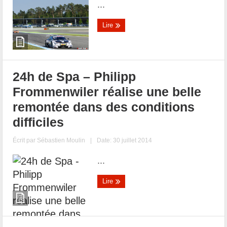
...
Lire
24h de Spa – Philipp
Frommenwiler réalise une belle
remontée dans des conditions
difficiles
Écrit par
Sébastien Moulin
|
Date: 30 juillet 2014
...
Lire