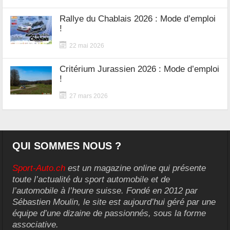
Rallye du Chablais 2026 : Mode d’emploi
!
22 mai 2026
Critérium Jurassien 2026 : Mode d’emploi
!
27 mars 2026
QUI SOMMES NOUS ?
Sport-Auto.ch
est un magazine online qui présente
toute l’actualité du sport automobile et de
l’automobile à l’heure suisse. Fondé en 2012 par
Sébastien Moulin, le site est aujourd’hui géré par une
équipe d’une dizaine de passionnés, sous la forme
associative.