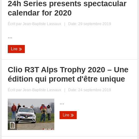
24h Series presents spectacular
calendar for 2020
Écrit par
Jean-Baptiste Lassaux
|
Date: 29 septembre 2019
...
Lire
Clio R3T Alps Trophy 2020 – Une
édition qui promet d'être unique
Écrit par
Jean-Baptiste Lassaux
|
Date: 24 septembre 2019
...
Lire