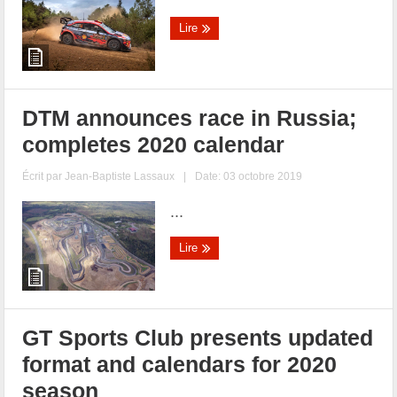
Lire
DTM announces race in Russia;
completes 2020 calendar
Écrit par
Jean-Baptiste Lassaux
|
Date: 03 octobre 2019
...
Lire
GT Sports Club presents updated
format and calendars for 2020
season