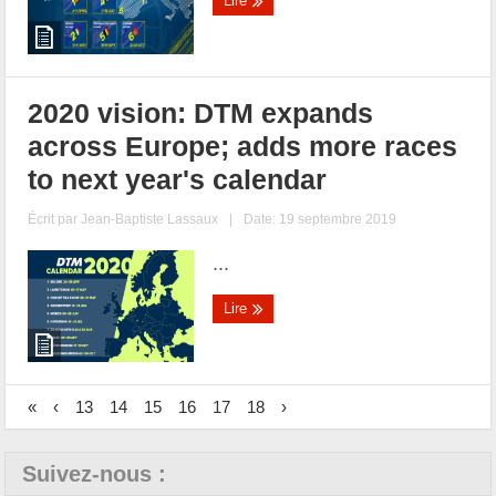
Lire
2020 vision: DTM expands
across Europe; adds more races
to next year's calendar
Écrit par
Jean-Baptiste Lassaux
|
Date: 19 septembre 2019
...
Lire
«
‹
13
14
15
16
17
18
›
Suivez-nous :