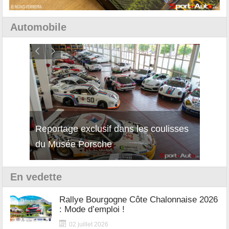
Automobile
Reportage exclusif dans les coulisses
Découverte de la nouvelle Ferrari
Essai
du Musée Porsche
12Cilindri Manuale
Shift
En vedette
Rallye Bourgogne Côte Chalonnaise 2026
: Mode d’emploi !
02 juillet 2026