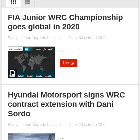
FIA Junior WRC Championship
goes global in 2020
Écrit par
Jean-Baptiste Lassaux
|
Date: 30 octobre 2019
...
Lire
Hyundai Motorsport signs WRC
contract extension with Dani
Sordo
Écrit par
Jean-Baptiste Lassaux
|
Date: 10 octobre 2019
...