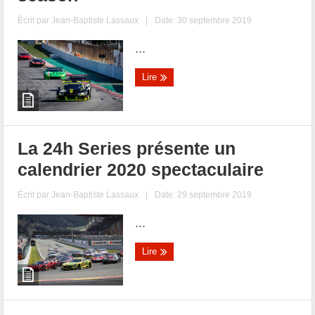
Écrit par
Jean-Baptiste Lassaux
|
Date: 30 septembre 2019
...
Lire
La 24h Series présente un
calendrier 2020 spectaculaire
Écrit par
Jean-Baptiste Lassaux
|
Date: 29 septembre 2019
...
Lire