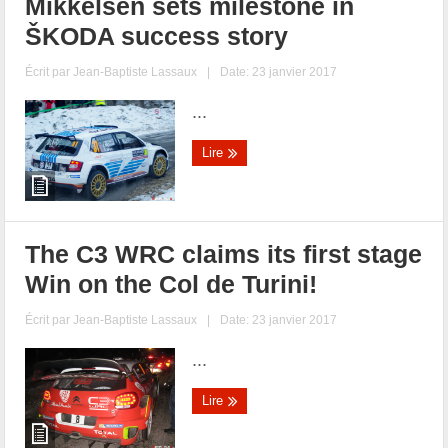
Mikkelsen sets milestone in
ŠKODA success story
Écrit par
Jean-Baptiste Lassaux
|
Date: 23 janvier 2017
...
Lire
The C3 WRC claims its first stage
Win on the Col de Turini!
Écrit par
Jean-Baptiste Lassaux
|
Date: 23 janvier 2017
...
Lire