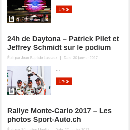
Lire
24h de Daytona – Patrick Pilet et
Jeffrey Schmidt sur le podium
Écrit par
Jean-Baptiste Lassaux
|
Date: 30 janvier 2017
...
Lire
Rallye Monte-Carlo 2017 – Les
photos Sport-Auto.ch
Écrit par
Sébastien Moulin
|
Date: 27 janvier 2017