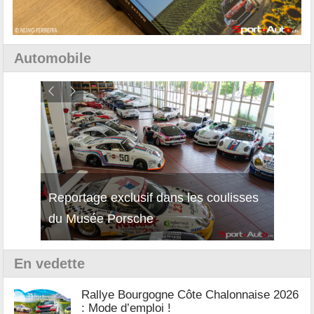
Automobile
Reportage exclusif dans les coulisses
Découverte de la nouvelle Ferrari
Essai
du Musée Porsche
12Cilindri Manuale
Shift
En vedette
Rallye Bourgogne Côte Chalonnaise 2026
: Mode d’emploi !