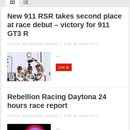
New 911 RSR takes second place
at race debut – victory for 911
GT3 R
Écrit par
Jean-Baptiste Lassaux
|
Date: 30 janvier 2017
...
Lire
Rebellion Racing Daytona 24
hours race report
Écrit par
Jean-Baptiste Lassaux
|
Date: 30 janvier 2017
...