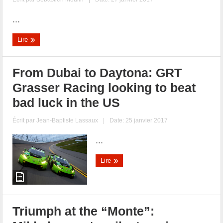
...
Lire
From Dubai to Daytona: GRT
Grasser Racing looking to beat
bad luck in the US
Écrit par
Jean-Baptiste Lassaux
|
Date: 25 janvier 2017
...
Lire
Triumph at the “Monte”: