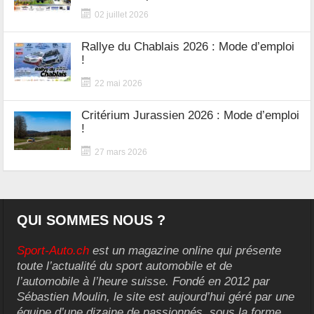
02 juillet 2026
Rallye du Chablais 2026 : Mode d’emploi
!
22 mai 2026
Critérium Jurassien 2026 : Mode d’emploi
!
27 mars 2026
QUI SOMMES NOUS ?
Sport-Auto.ch
est un magazine online qui présente
toute l’actualité du sport automobile et de
l’automobile à l’heure suisse. Fondé en 2012 par
Sébastien Moulin, le site est aujourd’hui géré par une
équipe d’une dizaine de passionnés, sous la forme