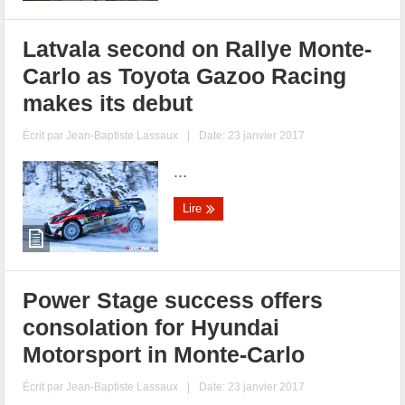
Latvala second on Rallye Monte-
Carlo as Toyota Gazoo Racing
makes its debut
Écrit par
Jean-Baptiste Lassaux
|
Date: 23 janvier 2017
...
Lire
Power Stage success offers
consolation for Hyundai
Motorsport in Monte-Carlo
Écrit par
Jean-Baptiste Lassaux
|
Date: 23 janvier 2017