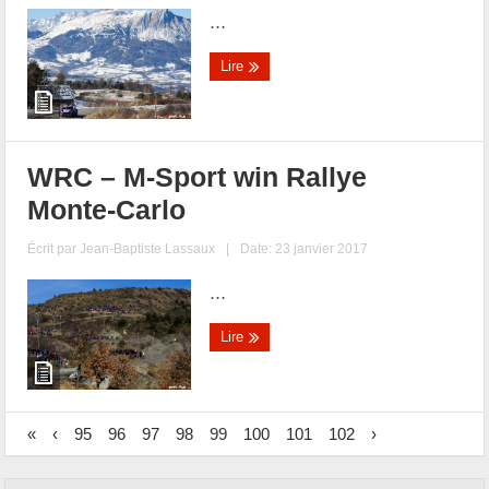
...
Lire
WRC – M-Sport win Rallye
Monte-Carlo
Écrit par
Jean-Baptiste Lassaux
|
Date: 23 janvier 2017
...
Lire
«
‹
95
96
97
98
99
100
101
102
›