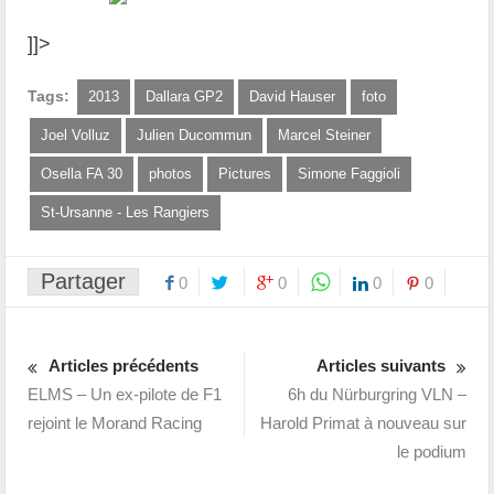
]]>
Tags:
2013
Dallara GP2
David Hauser
foto
Joel Volluz
Julien Ducommun
Marcel Steiner
Osella FA 30
photos
Pictures
Simone Faggioli
St-Ursanne - Les Rangiers
Partager
0
0
0
0
Articles précédents
Articles suivants
ELMS – Un ex-pilote de F1
6h du Nürburgring VLN –
rejoint le Morand Racing
Harold Primat à nouveau sur
le podium