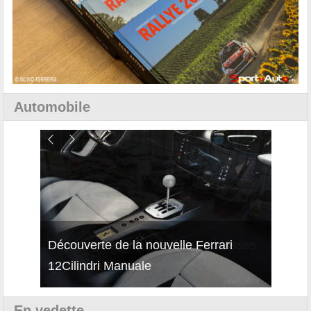
Automobile
isses
Découverte de la nouvelle Ferrari
Essai
12Cilindri Manuale
Shift
En vedette