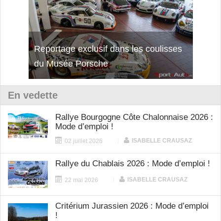
isses
Découverte de la nouvelle Ferrari
Essai
12Cilindri Manuale
Shift
En vedette
Rallye Bourgogne Côte Chalonnaise 2026 :
Mode d’emploi !
|
ISABELLE CRAUSAZ
02 juillet 2026
Rallye du Chablais 2026 : Mode d’emploi !
|
ISABELLE CRAUSAZ
22 mai 2026
Critérium Jurassien 2026 : Mode d’emploi
!