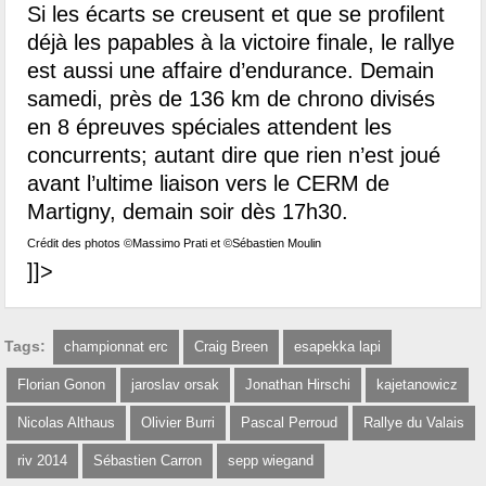
Si les écarts se creusent et que se profilent
déjà les papables à la victoire finale, le rallye
est aussi une affaire d’endurance. Demain
samedi, près de 136 km de chrono divisés
en 8 épreuves spéciales attendent les
concurrents; autant dire que rien n’est joué
avant l’ultime liaison vers le CERM de
Martigny, demain soir dès 17h30.
Crédit des photos ©Massimo Prati et ©Sébastien Moulin
]]>
Tags:
championnat erc
Craig Breen
esapekka lapi
Florian Gonon
jaroslav orsak
Jonathan Hirschi
kajetanowicz
Nicolas Althaus
Olivier Burri
Pascal Perroud
Rallye du Valais
riv 2014
Sébastien Carron
sepp wiegand