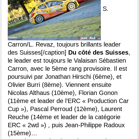
S.
Carron/L. Revaz, toujours brillants leader
des Suisses[/caption]
Du côté des Suisses
,
le leader est toujours le Valaisan Sébastien
Carron, avec le 5ème rang provisoire. Il est
poursuivi par Jonathan Hirschi (6ème), et
Olivier Burri (8ème). Viennent ensuite
Nicolas Althaus (10ème), Florian Gonon
(11ème et leader de l’ERC « Production Car
Cup »), Pascal Perroud (12ème), Laurent
Reuche (14ème et leader de la catégorie
ERC « 2wd ») , puis Jean-Philippe Radoux
(15ème)…