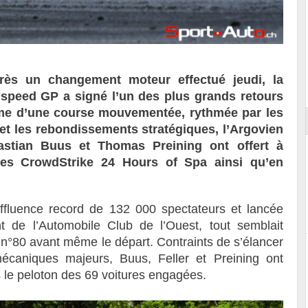
Reportage exclusif dans les coulisses
ort
du Musée Porsche
près un changement moteur effectué jeudi, la
speed GP a signé l’un des plus grands retours
rme d’une course mouvementée, rythmée par les
 et les rebondissements stratégiques, l’Argovien
Bastian Buus et Thomas Preining ont offert à
 les CrowdStrike 24 Hours of Spa ainsi qu’en
ffluence record de 132 000 spectateurs et lancée
ent de l’Automobile Club de l’Ouest, tout semblait
 n°80 avant même le départ. Contraints de s’élancer
écaniques majeurs, Buus, Feller et Preining ont
 le peloton des 69 voitures engagées.