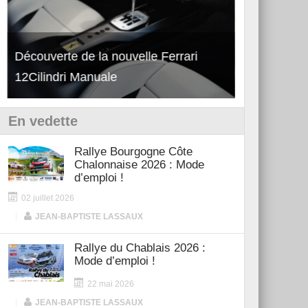
Découverte de la nouvelle Ferrari
Essai – Po
12Cilindri Manuale
Shift
En vedette
Rallye Bourgogne Côte
Chalonnaise 2026 : Mode
d’emploi !
02 juillet 2026
|
JEAN-BAPTISTE LASSAUX
Rallye du Chablais 2026 :
Mode d’emploi !
22 mai 2026
|
JEAN-BAPTISTE LASSAUX