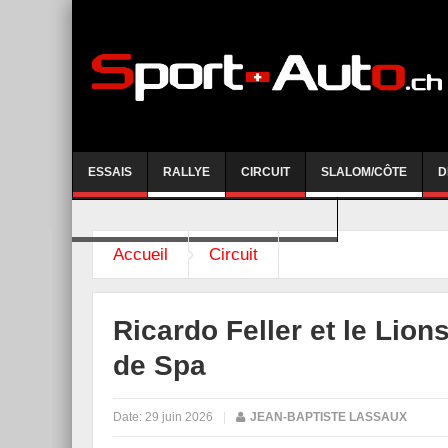
ESSAIS
RALLYE
CIRCUIT
SLALOM/CÔTE
D
COURSE DE CÔTE AYENT-ANZERE 2026
Accueil
Circuit
Ricardo Feller et le Lio
de Spa
Date:
29 juin 2026
|
JEAN-BAPTISTE LASSAUX