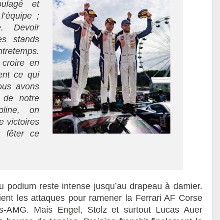
ulagé et
l’équipe ;
e. Devoir
es stands
ntretemps.
croire en
ent ce qui
Nous avons
e de notre
pline, on
e victoires
s fêter ce
 du podium reste intense jusqu’au drapeau à damier.
lient les attaques pour ramener la Ferrari AF Corse
-AMG. Mais Engel, Stolz et surtout Lucas Auer