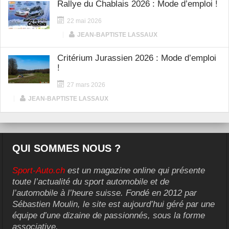
Rallye du Chablais 2026 : Mode d’emploi !
22 mai 2026
|
JEAN-BAPTISTE LASSAUX
Critérium Jurassien 2026 : Mode d’emploi
!
27 mars 2026
|
JEAN-BAPTISTE LASSAUX
QUI SOMMES NOUS ?
Sport-Auto.ch
est un magazine online qui présente
toute l’actualité du sport automobile et de
l’automobile à l’heure suisse. Fondé en 2012 par
Sébastien Moulin, le site est aujourd’hui géré par une
équipe d’une dizaine de passionnés, sous la forme
associative.