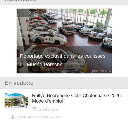
Reportage exclusif dans les coulisses
Découverte de la nouvelle Ferrari
Essai
du Musée Porsche
12Cilindri Manuale
Shift
En vedette
Rallye Bourgogne Côte Chalonnaise 2026 :
Mode d’emploi !
02 juillet 2026
|
JEAN-BAPTISTE LASSAUX