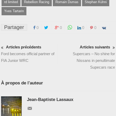
rd limited
Rebellion Racing
Romain Dumas
Stephan Kühni
Yves Tartarin
Partager
0
0
0
0
Articles précédents
Articles suivants
Ford becomes official partner of
Supercars – No shine for
FIA Junior WRC
Nissans in penultimate
Supecars race
À propos de l'auteur
Jean-Baptiste Lassaux