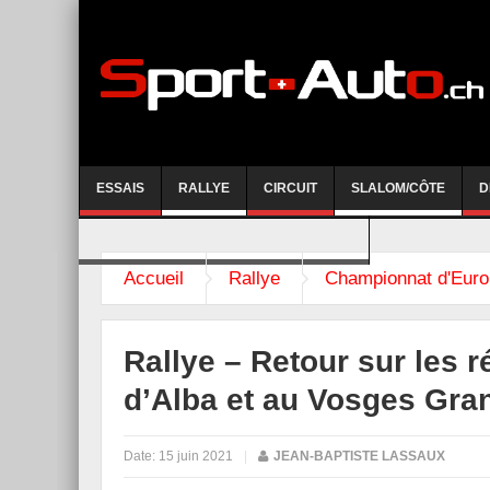
ESSAIS
RALLYE
CIRCUIT
SLALOM/CÔTE
D
COURSE DE CÔTE AYENT-ANZERE 2026
Accueil
Rallye
Championnat d'Euro
Rallye – Retour sur les r
d’Alba et au Vosges Gra
Date:
15 juin 2021
|
JEAN-BAPTISTE LASSAUX