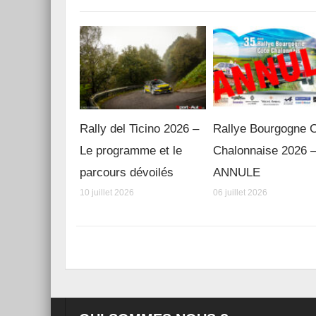
Rally del Ticino 2026 –
Rallye Bourgogne 
Le programme et le
Chalonnaise 2026 
parcours dévoilés
ANNULE
10 juillet 2026
06 juillet 2026