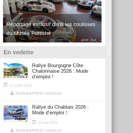
Reportage exclusif dans les coulisses
Découverte de la nouvelle Ferrari
Essai – Po
du Musée Porsche
12Cilindri Manuale
Shift
En vedette
Rallye Bourgogne Côte
Chalonnaise 2026 : Mode
d’emploi !
02 juillet 2026
|
JEAN-BAPTISTE LASSAUX
Rallye du Chablais 2026 :
Mode d’emploi !
22 mai 2026
|
JEAN-BAPTISTE LASSAUX