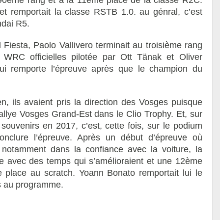
u 90ème rang et à la 11ème place de la classe R2C.
et remportait la classe RSTB 1.0. au génral, c’est
ndai R5.
iesta, Paolo Vallivero terminait au troisième rang
 WRC officielles pilotée par Ott Tänak et Oliver
qui remporte l’épreuve après que le champion du
, ils avaient pris la direction des Vosges puisque
Rallye Vosges Grand-Est dans le Clio Trophy. Et, sur
souvenirs en 2017, c’est, cette fois, sur le podium
conclure l’épreuve. Après un début d’épreuve où
, notamment dans la confiance avec la voiture, la
use avec des temps qui s’amélioraient et une 12ème
e place au scratch. Yoann Bonato remportait lui le
es au programme.