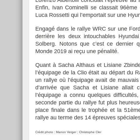
Lorenzo Albertolli concluait l’épreuve a
Enfin, Ivan Cominelli se classait 96ème 
Luca Rossetti qui l’emportait sur une Hyu
Engagé dans le rallye WRC sur une Ford F
derrière les deux intouchables Hyundai
Solberg. Notons que c’est ce dernier 
Monde 2019 ai reçu une pénalité.
Quant à Sacha Althaus et Lisiane Zbinden
l’équipage de la Clio était au départ du 
un rallye où l’équipage avait de mauvais 
d’arrivée que Sacha et Lisiane allait 
l’équipage a connu quelques difficultés
seconde partie du rallye fut plus heure
place finale dans le trophée et la 51èm
rallye au terme des 14 épreuves spécial
Crédit photo : Manon Verger ; Christophe Cler