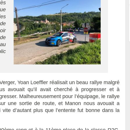
rès
que
es
 de
oir
nde
 au
lic
erger, Yoan Loeffler réalisait un beau rallye malgré
s avouait qu’il avait cherché à progresser et à
gresser. Malheureusement pour l’équipage, le rallye
sur une sortie de route, et Manon nous avouait a
si vite d’autant plus que l’entente fut bonne dans la