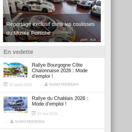
Reportage exclusif dans les coulisses
Découverte de la nouvelle Ferrari
Essai – Po
du Musée Porsche
12Cilindri Manuale
Shift
En vedette
Rallye Bourgogne Côte
Chalonnaise 2026 : Mode
d’emploi !
|
NUNO FERREIRA
02 juillet 2026
Rallye du Chablais 2026 :
Mode d’emploi !
22 mai 2026
|
NUNO FERREIRA