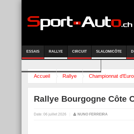
ESSAIS
RALLYE
CIRCUIT
SLALOM/CÔTE
D
COURSE DE CÔTE AYENT-ANZERE 2026
Accueil
Rallye
Championnat d'Euro
Rallye Bourgogne Côte 
Date:
06 juillet 2026
|
NUNO FERREIRA