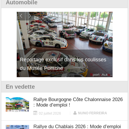
Automobile
Reportage exclusif dans les coulisses
Découverte de la nouvelle Ferrari
Essai
du Musée Porsche
12Cilindri Manuale
Shift
En vedette
Rallye Bourgogne Côte Chalonnaise 2026
: Mode d’emploi !
|
NUNO FERREIRA
02 juillet 2026
Rallye du Chablais 2026 : Mode d’emploi