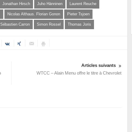
Jonathan Hirsch
Juho Hänninen
Laurent Reuche
i
Nicolas Althaus. Florian Gonon
Pieter Tsjoen
Sébastien Carron
Simon Rossel
Thomas Joris
Articles suivants
o
WTCC – Alain Menu offre le titre à Chevrolet