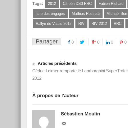
Tags:
2012
Citroën DS3 RRC
Fabien Richard
liste des engagés
Mathias Rossetti
Michaël Burr
Rallye du Valais 2012
RIV
RIV 2012
RRC
Partager
0
0
0
0
Articles précédents
Cédric Leimer remporte le Lamborghini SuperTrofe
2012
À propos de l'auteur
Sébastien Moulin