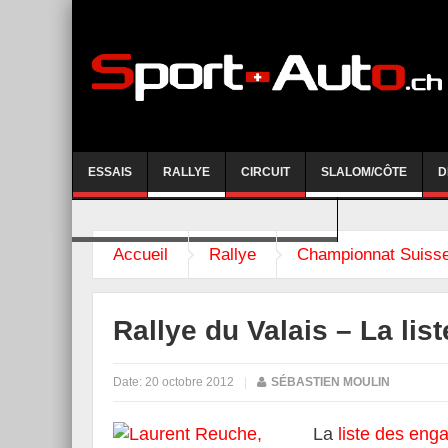
ESSAIS
RALLYE
CIRCUIT
SLALOM/CÔTE
D
COURSE DE CÔTE AYENT-ANZERE 2026
Accueil
Rallye
Championnat Suisse
Rallye du Valais – La li
Date:
20 octobre 2012
|
SÉBASTIEN MOULIN
La
liste des eng