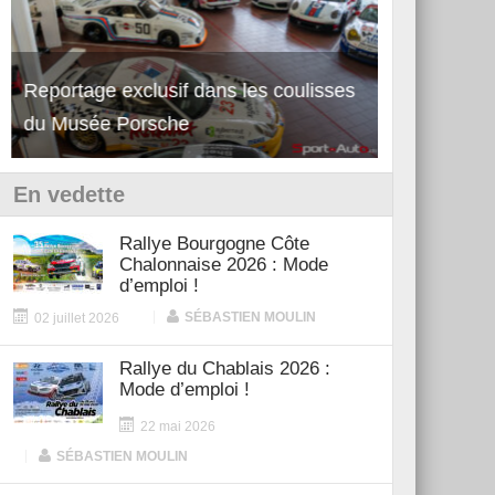
Reportage exclusif dans les coulisses
Découverte de la nouvelle Ferrari
Essai – Po
du Musée Porsche
12Cilindri Manuale
Shift
En vedette
Rallye Bourgogne Côte
Chalonnaise 2026 : Mode
d’emploi !
|
SÉBASTIEN MOULIN
02 juillet 2026
Rallye du Chablais 2026 :
Mode d’emploi !
22 mai 2026
|
SÉBASTIEN MOULIN