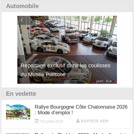
Automobile
Reportage exclusif dans les coulisses
Décou
du Musée Porsche
12Cil
En vedette
Rallye Bourgogne Côte Chalonnaise 2026
: Mode d’emploi !
|
BAPTISTE AEBI
02 juillet 2026