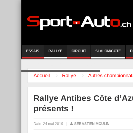
ESSAIS
RALLYE
CIRCUIT
SLALOM/CÔTE
D
COURSE DE CÔTE AYENT-ANZERE 2026
Accueil
Rallye
Autres championnat
Rallye Antibes Côte d’Azu
présents !
Date:
24 mai 2019
|
SÉBASTIEN MOULIN