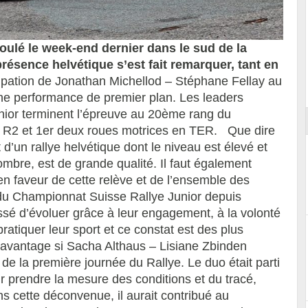
oulé le week-end dernier dans le sud de la
résence helvétique s’est fait remarquer, tant en
Essai – Morgan Supersport
pation de Jonathan Michellod – Stéphane Fellay au
une performance de premier plan. Les leaders
nior terminent l’épreuve au 20ème rang du
e R2 et 1er deux roues motrices en TER. Que dire
et d’un rallye helvétique dont le niveau est élevé et
mbre, est de grande qualité. Il faut également
n faveur de cette relève et de l’ensemble des
du Championnat Suisse Rallye Junior depuis
ssé d’évoluer grâce à leur engagement, à la volonté
ratiquer leur sport et ce constat est des plus
re davantage si Sacha Althaus – Lisiane Zbinden
 de la première journée du Rallye. Le duo était parti
 prendre la mesure des conditions et du tracé,
ans cette déconvenue, il aurait contribué au