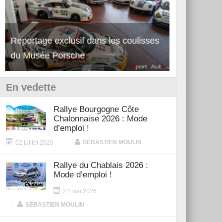
Reportage exclusif dans les coulisses
Découverte 
du Musée Porsche
12Cilindri 
En vedette
Rallye Bourgogne Côte
Chalonnaise 2026 : Mode
d’emploi !
|
SÉBASTIEN MOULIN
02 juillet 2026
Rallye du Chablais 2026 :
Mode d’emploi !
22 mai 2026
|
SÉBASTIEN MOULIN