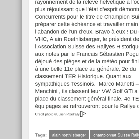
rayonnement de la relève helvétique à l’o
plus réjouissant que l’état d’esprit démon
Concurrents pour le titre de Champion Suis
préparer cette échéance et travailler mai
l’abandon de l’un d’eux. Bravo à eux !
Du 
VHC, Alain Roethlisberger, le président d
l’Association Suisse des Rallyes Historiqu
aux notes par le Francais Sébastien Pogut
déjoué des pièges et de la météo pour fini
à une belle 11e place au générale, 2e du
classement TER Historique. Quant aux
sympathiques Tessinois, Marco Manetti 
Menchini , ils classent leur VW Golf GTi a
place du classement général finale, 4e TER
équipages se retrouveront pour le Rallye 
]]>
Crédit photo ©Julien Pixelrally
Tags:
alain roethlisberger
championnat Suisse Rall