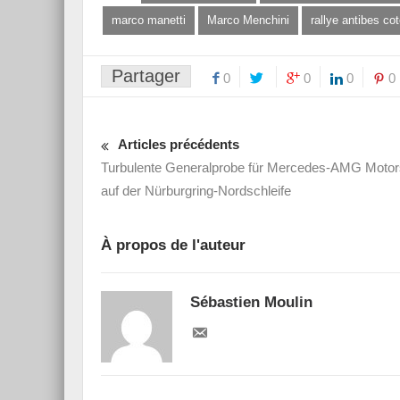
marco manetti
Marco Menchini
rallye antibes cot
Partager
0
0
0
0
Articles précédents
Turbulente Generalprobe für Mercedes-AMG Motor
auf der Nürburgring-Nordschleife
À propos de l'auteur
Sébastien Moulin