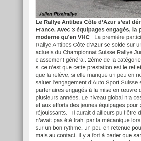
Le Rallye Antibes Côte d’Azur s’est dér
France. Avec 3 équipages engagés, la p
moderne qu’en VHC
La première partici
Rallye Antibes Côte d’Azur se solde sur 
actuels du Championnat Suisse Rallye Ju
classement général, 2ème de la catégori
si ce n’est que cette prestation est le refl
que la relève, si elle manque un peu en no
saluer l’engagement d’Auto Sport Suisse e
partenaires engagés à la mise en œuvre 
plusieurs années. Le niveau global n’a ce
et aux efforts des jeunes équipages pour p
réjouissants. Il aurait d’ailleurs pu l’êt
n’avait pas été trahi par la mécanique lors
sur un bon rythme, un peu en retenue pour
mais au contact. Il y a fort à parier que s