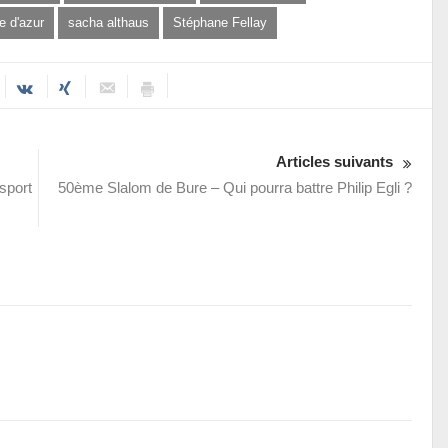
e d'azur
sacha althaus
Stéphane Fellay
Articles suivants
sport
50ème Slalom de Bure – Qui pourra battre Philip Egli ?