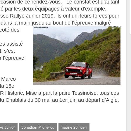
ccasion de ce rendez-vous. Le constat est d’autant
tré par les deux équipages à valeur d’exemple.
se Rallye Junior 2019, ils ont uni leurs forces pour
n dans la main jusqu’au bout de l’épreuve malgré
coté des
e
es assisté
, s’est
r l’épreuve
– Marco
 la 15e
 Historic. Mise à part la paire Tessinoise, tous ces
du Chablais du 30 mai au 1er juin au départ d’Aigle.
ye Junior
Jonathan Michellod
lisiane zbinden