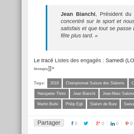
Jean Bianchi
, Président du
concentré sur le sport et nou
satisfais et que tout se passe
fête plus tard. »
Le tracé
Listes des engagés :
Samedi (L
]]>
Montagny
Tags:
2019
Championnat Suisse des Slaloms
C
Hanspeter Thöni
Jean Bianchi
Jean-Marc Salom
Martin Burki
Philip Egli
Slalom de Bure
Swiss
Partager
0
0
0
0