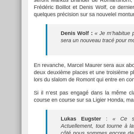
seront Markus Brander de Romanshorn, l
Frédéric Boillot et Denis Wolf, ce dernie
quelques précision sur sa nouvelel montur
Denis Wolf :
« Je m’habitue 
sera un nouveau tracé pour mo
En revanche, Marcel Maurer sera aux abonn
deux deuxième places et une troisième p
lors du slalom de Romont qui entre en co
Si il n’est pas engagé dans la même cla
course en course sur sa Ligier Honda, mais
Lukas Eugster
:
« Ce sera
Actuellement, tout tourne à la
côté nous sommes encore dan