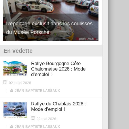
Reportage exclusif dans les coulisses
Découverte de la nouvelle Ferrari
Essai – Po
du Musée Porsche
12Cilindri Manuale
Shift
En vedette
Rallye Bourgogne Côte
Chalonnaise 2026 : Mode
d’emploi !
02 juillet 2026
|
JEAN-BAPTISTE LASSAUX
Rallye du Chablais 2026 :
Mode d’emploi !
22 mai 2026
|
JEAN-BAPTISTE LASSAUX