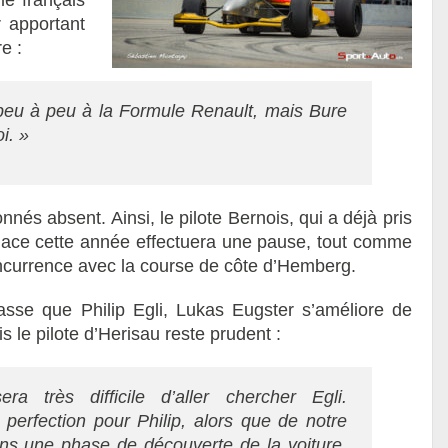
e français
r apportant
e :
peu à peu à la Formule Renault, mais Bure
i. »
és absent. Ainsi, le pilote Bernois, qui a déjà pris
lace cette année effectuera une pause, tout comme
ncurrence avec la course de côte d’Hemberg.
sse que Philip Egli, Lukas Eugster s’améliore de
 le pilote d’Herisau reste prudent :
 très difficile d’aller chercher Egli.
 perfection pour Philip, alors que de notre
s une phase de découverte de la voiture,