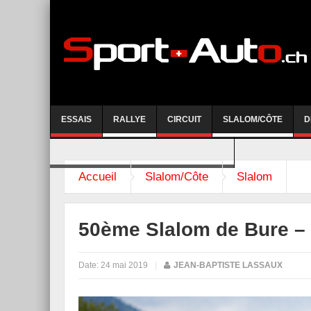
ESSAIS
RALLYE
CIRCUIT
SLALOM/CÔTE
D
COURSE DE CÔTE AYENT-ANZERE 2026
Accueil
Slalom/Côte
Slalom
50ème Slalom de Bure – Q
Date:
24 mai 2019
|
JEAN-BAPTISTE LASSAUX