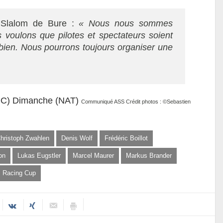
 Slalom de Bure :
« Nous nous sommes
s voulons que pilotes et spectateurs soient
 bien. Nous pourrons toujours organiser une
OC)
Dimanche (NAT)
Communiqué ASS
Crédit photos : ©Sebastien
hristoph Zwahlen
Denis Wolf
Frédéric Boillot
on
Lukas Eugstler
Marcel Maurer
Markus Brander
 Racing Cup