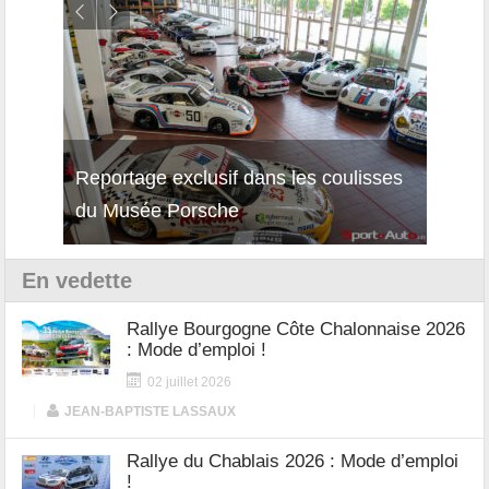
Reportage exclusif dans les coulisses
Décou
du Musée Porsche
12Cil
En vedette
Rallye Bourgogne Côte Chalonnaise 2026
: Mode d’emploi !
02 juillet 2026
|
JEAN-BAPTISTE LASSAUX
Rallye du Chablais 2026 : Mode d’emploi
!