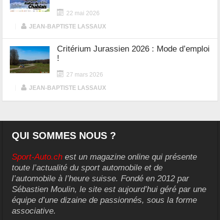
22 mai 2026
|
JEAN-BAPTISTE LASSAUX
Critérium Jurassien 2026 : Mode d’emploi
!
27 mars 2026
|
JEAN-BAPTISTE LASSAUX
QUI SOMMES NOUS ?
Sport-Auto.ch
est un magazine online qui présente
toute l’actualité du sport automobile et de
l’automobile à l’heure suisse. Fondé en 2012 par
Sébastien Moulin, le site est aujourd’hui géré par une
équipe d’une dizaine de passionnés, sous la forme
associative.