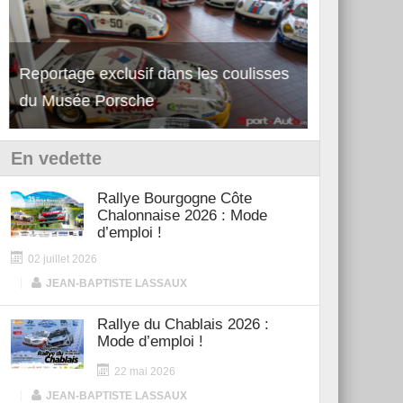
Reportage exclusif dans les coulisses
Découverte de la nouvelle Ferrari
Essai – Po
du Musée Porsche
12Cilindri Manuale
Shift
En vedette
Rallye Bourgogne Côte
Chalonnaise 2026 : Mode
d’emploi !
02 juillet 2026
|
JEAN-BAPTISTE LASSAUX
Rallye du Chablais 2026 :
Mode d’emploi !
22 mai 2026
|
JEAN-BAPTISTE LASSAUX