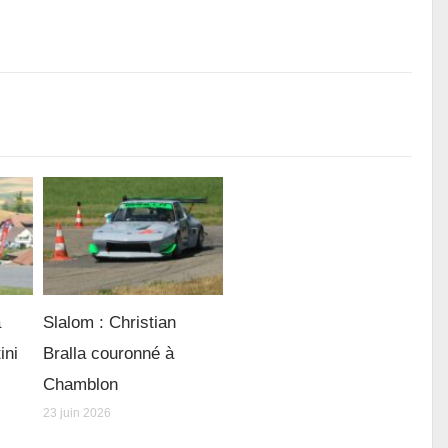
à
Slalom : Christian
ini
Bralla couronné à
Chamblon
23 juin 2026