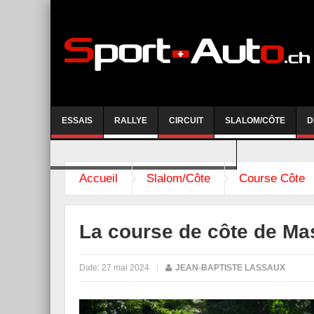
ESSAIS
RALLYE
CIRCUIT
SLALOM/CÔTE
D
COURSE DE CÔTE AYENT-ANZERE 2026
Accueil
Slalom/Côte
Course Côte
La course de côte de Ma
Date:
27 mai 2024
|
JEAN-BAPTISTE LASSAUX