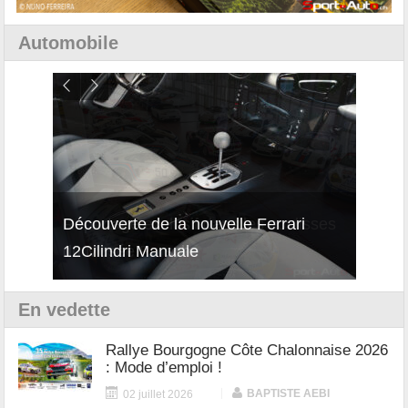
Automobile
isses
Découverte de la nouvelle Ferrari
Essai
12Cilindri Manuale
Shift
En vedette
Rallye Bourgogne Côte Chalonnaise 2026
: Mode d’emploi !
|
BAPTISTE AEBI
02 juillet 2026