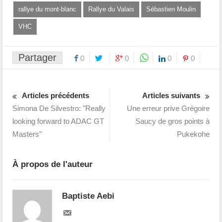
rallye du mont-blanc
Rallye du Valais
Sébastien Moulin
VHC
Partager
0
0
0
0
Articles précédents
Articles suivants
Simona De Silvestro: "Really
Une erreur prive Grégoire
looking forward to ADAC GT
Saucy de gros points à
Masters"
Pukekohe
À propos de l'auteur
Baptiste Aebi