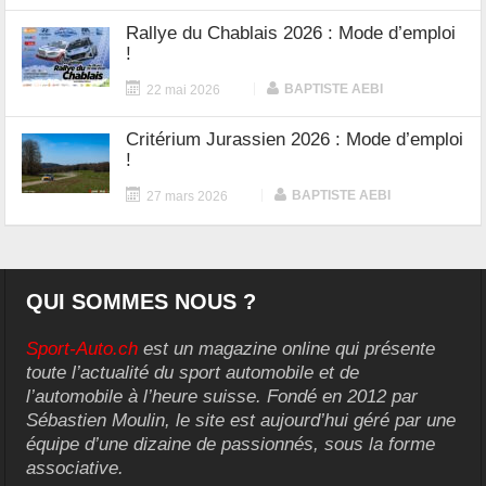
Rallye du Chablais 2026 : Mode d’emploi
!
|
BAPTISTE AEBI
22 mai 2026
Critérium Jurassien 2026 : Mode d’emploi
!
|
BAPTISTE AEBI
27 mars 2026
QUI SOMMES NOUS ?
Sport-Auto.ch
est un magazine online qui présente
toute l’actualité du sport automobile et de
l’automobile à l’heure suisse. Fondé en 2012 par
Sébastien Moulin, le site est aujourd’hui géré par une
équipe d’une dizaine de passionnés, sous la forme
associative.