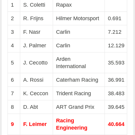
1
S. Coletti
Rapax
2
R. Frijns
Hilmer Motorsport
0.691
3
F. Nasr
Carlin
7.212
4
J. Palmer
Carlin
12.129
Arden
5
J. Cecotto
35.593
International
6
A. Rossi
Caterham Racing
36.991
7
K. Ceccon
Trident Racing
38.483
8
D. Abt
ART Grand Prix
39.645
Racing
9
F. Leimer
40.664
Engineering