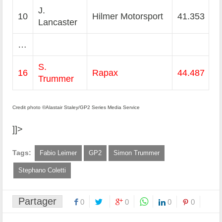
J.
10
Hilmer Motorsport
41.353
Lancaster
…
S.
16
Rapax
44.487
Trummer
Credit photo ©Alastair Staley/GP2 Series Media Service
]]>
Tags:
Fabio Leimer
GP2
Simon Trummer
Stephano Coletti
Partager
0
0
0
0