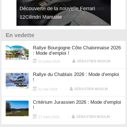
isses
Découverte de la nouvelle Ferrari
Essai
12Cilindri Manuale
Shift
En vedette
Rallye Bourgogne Côte Chalonnaise 2026
: Mode d’emploi !
|
SÉBASTIEN MOULIN
02 juillet 2026
Rallye du Chablais 2026 : Mode d’emploi
!
|
SÉBASTIEN MOULIN
22 mai 2026
Critérium Jurassien 2026 : Mode d’emploi
!
|
SÉBASTIEN MOULIN
27 mars 2026