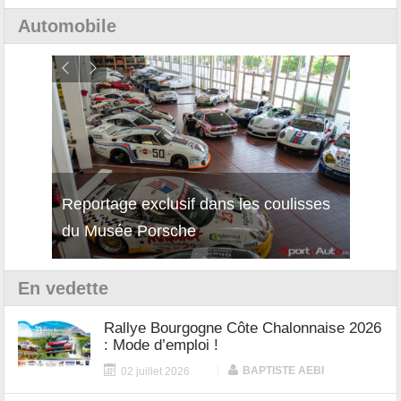
Automobile
Reportage exclusif dans les coulisses
Découverte de la nouvelle Ferrari
Essai
du Musée Porsche
12Cilindri Manuale
Shift
En vedette
Rallye Bourgogne Côte Chalonnaise 2026
: Mode d’emploi !
|
BAPTISTE AEBI
02 juillet 2026