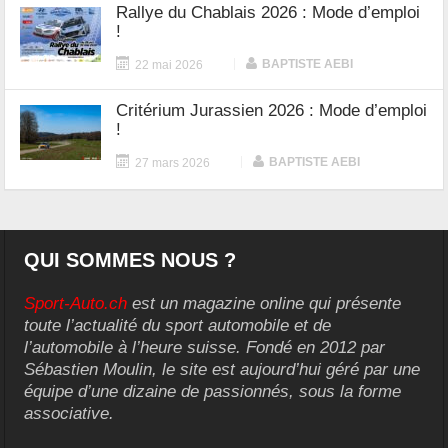
Rallye du Chablais 2026 : Mode d’emploi
!
|
BAPTISTE AEBI
22 mai 2026
Critérium Jurassien 2026 : Mode d’emploi
!
|
BAPTISTE AEBI
27 mars 2026
QUI SOMMES NOUS ?
Sport-Auto.ch
est un magazine online qui présente
toute l’actualité du sport automobile et de
l’automobile à l’heure suisse. Fondé en 2012 par
Sébastien Moulin, le site est aujourd’hui géré par une
équipe d’une dizaine de passionnés, sous la forme
associative.