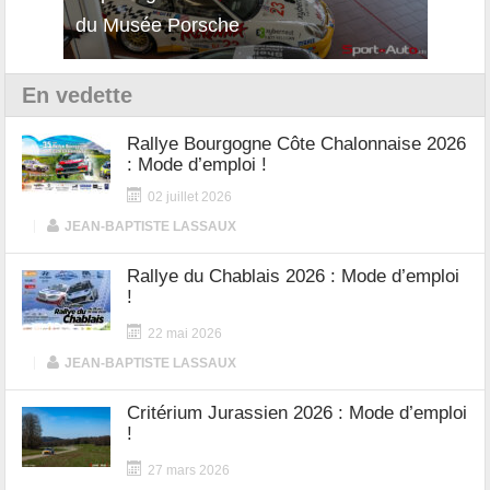
du Musée Porsche
12Cilindri Manuale
Shift
En vedette
Rallye Bourgogne Côte Chalonnaise 2026
: Mode d’emploi !
02 juillet 2026
|
JEAN-BAPTISTE LASSAUX
Rallye du Chablais 2026 : Mode d’emploi
!
22 mai 2026
|
JEAN-BAPTISTE LASSAUX
Critérium Jurassien 2026 : Mode d’emploi
!
27 mars 2026