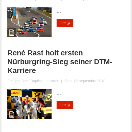
...
Lire
René Rast holt ersten
Nürburgring-Sieg seiner DTM-
Karriere
Écrit par
Jean-Baptiste Lassaux
|
Date: 08 septembre 2018
...
Lire