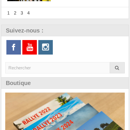
1
2
3
4
Suivez-nous :
Boutique