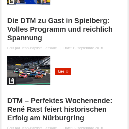
Die DTM zu Gast in Spielberg:
Volles Programm und reichlich
Spannung
Écrit par
Jean-Baptiste Lassaux
|
Date: 19 septembre 2018
...
Lire
DTM – Perfektes Wochenende:
René Rast feiert historischen
Erfolg am Nürburgring
Écrit par
Jean-Baptiste Lassaux
|
Date: 09 septembre 2018