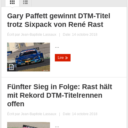
Gary Paffett gewinnt DTM-Titel
trotz Sixpack von René Rast
Écrit par
Jean-Baptiste Lassaux
|
Date: 14 octobre 2018
...
Lire
Fünfter Sieg in Folge: Rast hält
mit Rekord DTM-Titelrennen
offen
Écrit par
Jean-Baptiste Lassaux
|
Date: 14 octobre 2018
...