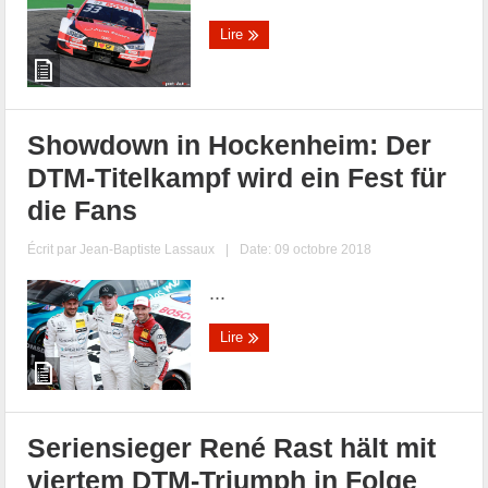
Lire
Showdown in Hockenheim: Der
DTM-Titelkampf wird ein Fest für
die Fans
Écrit par
Jean-Baptiste Lassaux
|
Date: 09 octobre 2018
...
Lire
Seriensieger René Rast hält mit
viertem DTM-Triumph in Folge