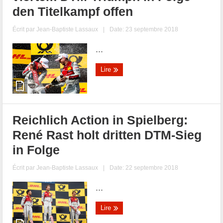
den Titelkampf offen
Écrit par
Jean-Baptiste Lassaux
|
Date: 23 septembre 2018
...
Lire
Reichlich Action in Spielberg:
René Rast holt dritten DTM-Sieg
in Folge
Écrit par
Jean-Baptiste Lassaux
|
Date: 22 septembre 2018
...
Lire