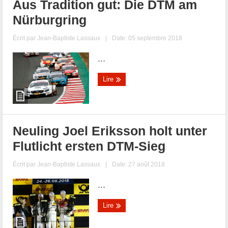
Aus Tradition gut: Die DTM am
Nürburgring
Écrit par
Jean-Baptiste Lassaux
|
Date: 05 septembre 2018
...
Lire
Neuling Joel Eriksson holt unter
Flutlicht ersten DTM-Sieg
Écrit par
Jean-Baptiste Lassaux
|
Date: 27 août 2018
...
Lire