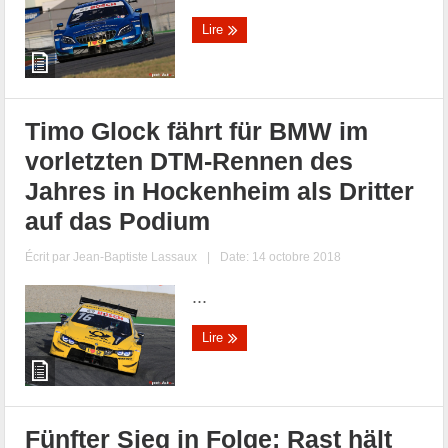
Lire
Timo Glock fährt für BMW im
vorletzten DTM-Rennen des
Jahres in Hockenheim als Dritter
auf das Podium
Écrit par
Jean-Baptiste Lassaux
|
Date: 14 octobre 2018
...
Lire
Fünfter Sieg in Folge: Rast hält