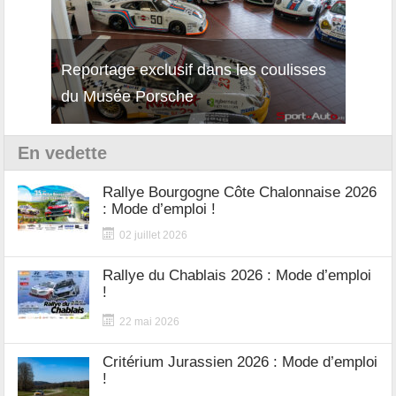
Reportage exclusif dans les coulisses
Décou
du Musée Porsche
12Cil
En vedette
Rallye Bourgogne Côte Chalonnaise 2026
: Mode d’emploi !
02 juillet 2026
Rallye du Chablais 2026 : Mode d’emploi
!
22 mai 2026
Critérium Jurassien 2026 : Mode d’emploi
!