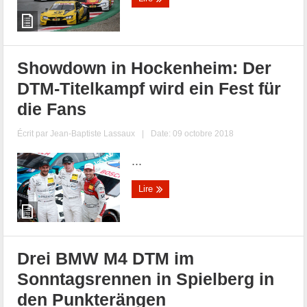
Showdown in Hockenheim: Der
DTM-Titelkampf wird ein Fest für
die Fans
Écrit par
Jean-Baptiste Lassaux
|
Date: 09 octobre 2018
...
Lire
Drei BMW M4 DTM im
Sonntagsrennen in Spielberg in
den Punkterängen