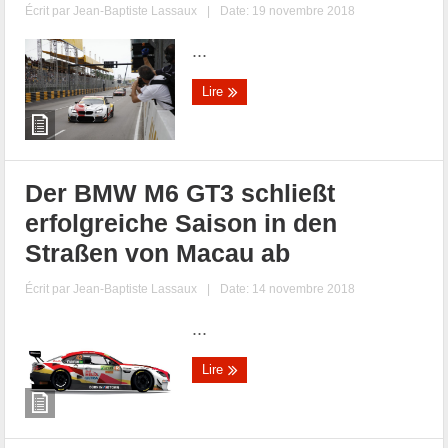
Écrit par
Jean-Baptiste Lassaux
|
Date: 19 novembre 2018
...
Lire
Der BMW M6 GT3 schließt
erfolgreiche Saison in den
Straßen von Macau ab
Écrit par
Jean-Baptiste Lassaux
|
Date: 14 novembre 2018
...
Lire