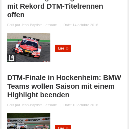
mit Rekord DTM-Titelrennen
offen
Écrit par
Jean-Baptiste Lassaux
|
Date: 14 octobre 2018
...
Lire
DTM-Finale in Hockenheim: BMW
Teams wollen Saison mit einem
Highlight beenden
Écrit par
Jean-Baptiste Lassaux
|
Date: 10 octobre 2018
...
Lire