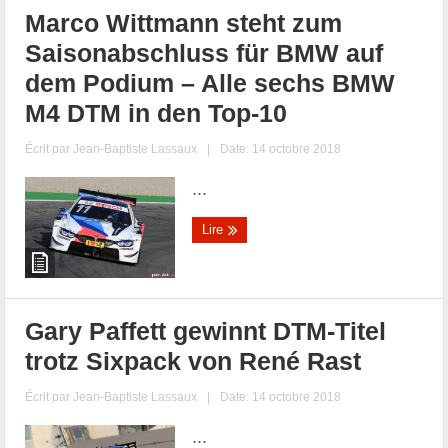
Marco Wittmann steht zum
Saisonabschluss für BMW auf
dem Podium – Alle sechs BMW
M4 DTM in den Top-10
Écrit par
Jean-Baptiste Lassaux
|
Date: 14 octobre 2018
...
Lire
Gary Paffett gewinnt DTM-Titel
trotz Sixpack von René Rast
Écrit par
Jean-Baptiste Lassaux
|
Date: 14 octobre 2018
...