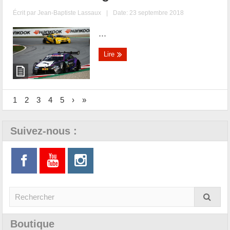
Écrit par
Jean-Baptiste Lassaux
|
Date: 23 septembre 2018
...
Lire
1
2
3
4
5
›
»
Suivez-nous :
Boutique