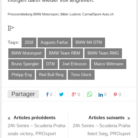
morgen dann wieder voll angreifen.“
Pressemitteilung BMW Motorsport, Bilder Ludovic Carnal/Sport-Auto.ch
]]>
Tags:
2018
Augusto Farfus
BMW M4 DTM
BMW Motorsport
BMW Team RBM
BMW Team RMG
Bruno Spengler
DTM
Joel Eriksson
Marco Wittmann
Philipp Eng
Red Bull Ring
Timo Glock
Partager
0
0
0
0
Articles précédents
Articles suivants
24h Series – Scuderia Praha
24h Series – Scuderia Praha
seals victory, PROsport
feiert Sieg, PROsport