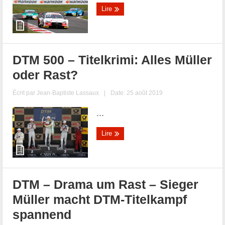
Lire
DTM 500 – Titelkrimi: Alles Müller
oder Rast?
Écrit par
Jean-Baptiste Lassaux
|
Date: 25 août 2019
...
Lire
DTM – Drama um Rast – Sieger
Müller macht DTM-Titelkampf
spannend