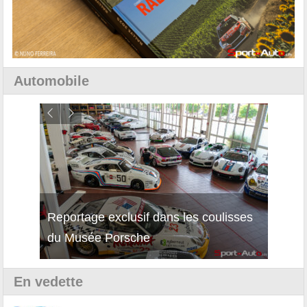
Automobile
Reportage exclusif dans les coulisses
Découverte de la nouvelle Ferrari
Essai
du Musée Porsche
12Cilindri Manuale
Shift
En vedette