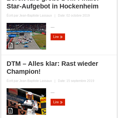
Star-Aufgebot in Hockenheim
Écrit par
Jean-Baptiste Lassaux
|
Date: 02 octobre 2019
...
Lire
DTM – Alles klar: Rast wieder
Champion!
Écrit par
Jean-Baptiste Lassaux
|
Date: 15 septembre 2019
...
Lire