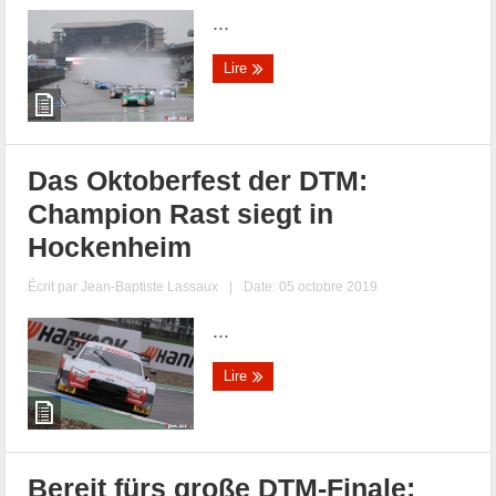
...
Lire
Das Oktoberfest der DTM:
Champion Rast siegt in
Hockenheim
Écrit par
Jean-Baptiste Lassaux
|
Date: 05 octobre 2019
...
Lire
Bereit fürs große DTM-Finale: