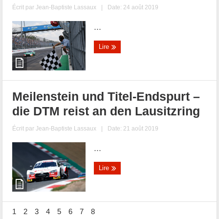
Écrit par
Jean-Baptiste Lassaux
|
Date: 24 août 2019
...
Lire
Meilenstein und Titel-Endspurt –
die DTM reist an den Lausitzring
Écrit par
Jean-Baptiste Lassaux
|
Date: 21 août 2019
...
Lire
1
2
3
4
5
6
7
8