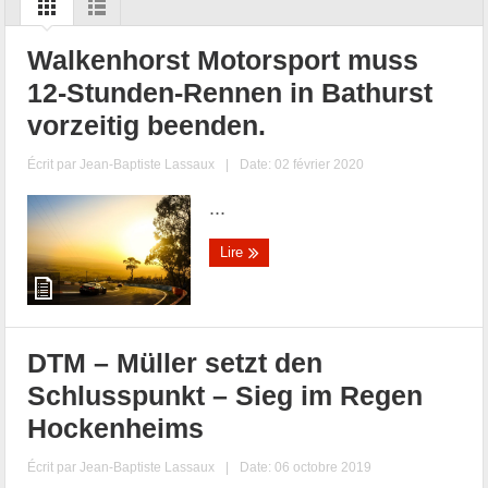
Walkenhorst Motorsport muss
12-Stunden-Rennen in Bathurst
vorzeitig beenden.
Écrit par
Jean-Baptiste Lassaux
|
Date: 02 février 2020
...
Lire
DTM – Müller setzt den
Schlusspunkt – Sieg im Regen
Hockenheims
Écrit par
Jean-Baptiste Lassaux
|
Date: 06 octobre 2019