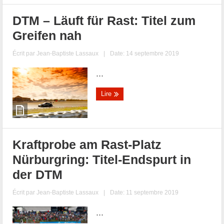
DTM – Läuft für Rast: Titel zum
Greifen nah
Écrit par
Jean-Baptiste Lassaux
|
Date: 14 septembre 2019
...
Lire
Kraftprobe am Rast-Platz
Nürburgring: Titel-Endspurt in
der DTM
Écrit par
Jean-Baptiste Lassaux
|
Date: 11 septembre 2019
...