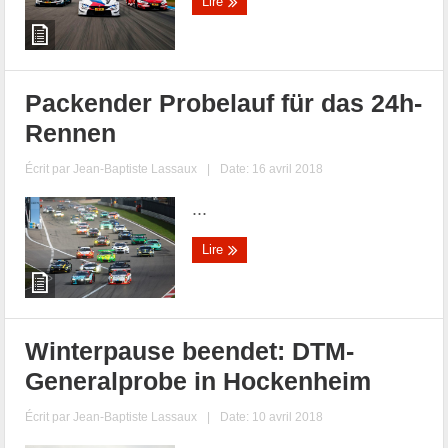
Lire
Packender Probelauf für das 24h-
Rennen
Écrit par
Jean-Baptiste Lassaux
|
Date: 16 avril 2018
...
Lire
Winterpause beendet: DTM-
Generalprobe in Hockenheim
Écrit par
Jean-Baptiste Lassaux
|
Date: 10 avril 2018