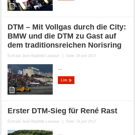
DTM – Mit Vollgas durch die City:
BMW und die DTM zu Gast auf
dem traditionsreichen Norisring
Écrit par
Jean-Baptiste Lassaux
|
Date: 29 juin 2017
...
Lire
Erster DTM-Sieg für René Rast
Écrit par
Jean-Baptiste Lassaux
|
Date: 18 juin 2017
...