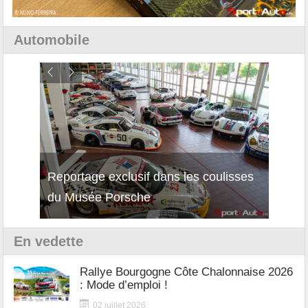
Automobile
Reportage exclusif dans les coulisses
Décou
du Musée Porsche
12Cil
En vedette
Rallye Bourgogne Côte Chalonnaise 2026
: Mode d’emploi !
02 juillet 2026