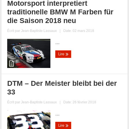
Motorsport interpretiert
traditionelle BMW M Farben für
die Saison 2018 neu
Écrit par
Jean-Baptiste Lassaux
|
Date: 02 mars 2018
...
Lire
DTM – Der Meister bleibt bei der
33
Écrit par
Jean-Baptiste Lassaux
|
Date: 26 février 2018
...
Lire