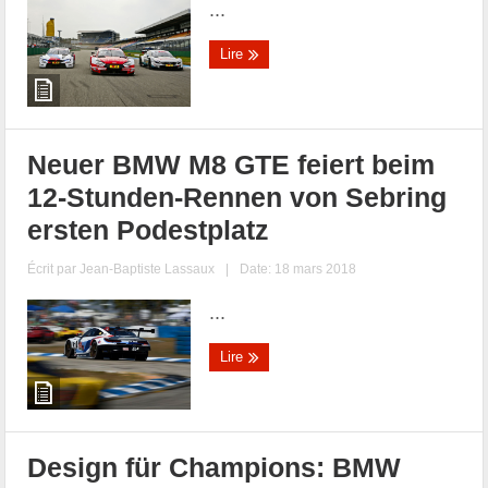
...
Lire
Neuer BMW M8 GTE feiert beim
12-Stunden-Rennen von Sebring
ersten Podestplatz
Écrit par
Jean-Baptiste Lassaux
|
Date: 18 mars 2018
...
Lire
Design für Champions: BMW