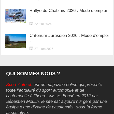
Rallye du Chablais 2026 : Mode d’emploi
!
22 mai 2026
Critérium Jurassien 2026 : Mode d’emploi
!
27 mars 2026
QUI SOMMES NOUS ?
Sport-Auto.ch
est un magazine online qui présente
toute l’actualité du sport automobile et de
l’automobile à l’heure suisse. Fondé en 2012 par
Sébastien Moulin, le site est aujourd’hui géré par une
équipe d’une dizaine de passionnés, sous la forme
associative.