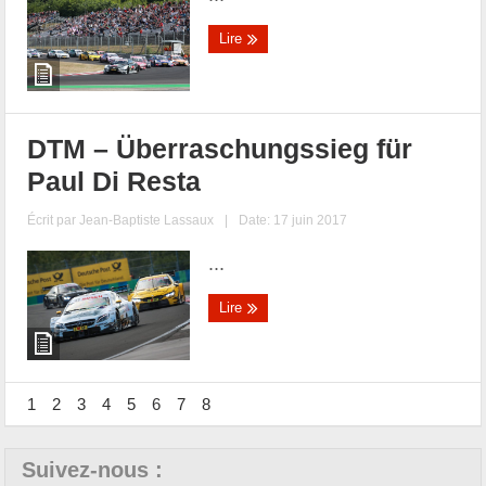
Lire
DTM – Überraschungssieg für
Paul Di Resta
Écrit par
Jean-Baptiste Lassaux
|
Date: 17 juin 2017
...
Lire
1
2
3
4
5
6
7
8
Suivez-nous :