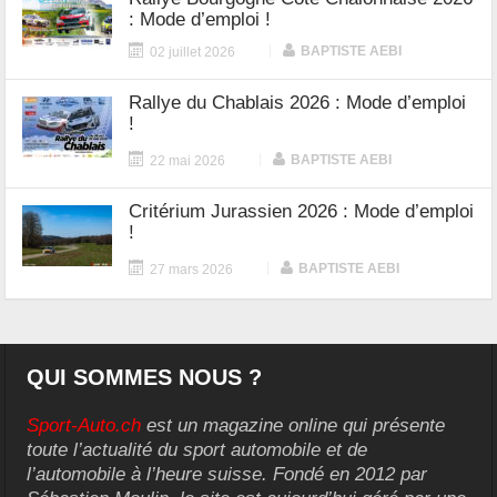
: Mode d’emploi !
|
BAPTISTE AEBI
02 juillet 2026
Rallye du Chablais 2026 : Mode d’emploi
!
|
BAPTISTE AEBI
22 mai 2026
Critérium Jurassien 2026 : Mode d’emploi
!
|
BAPTISTE AEBI
27 mars 2026
QUI SOMMES NOUS ?
Sport-Auto.ch
est un magazine online qui présente
toute l’actualité du sport automobile et de
l’automobile à l’heure suisse. Fondé en 2012 par