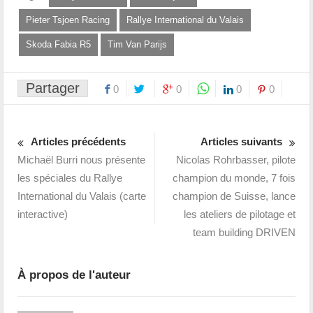
Pieter Tsjoen Racing
Rallye International du Valais
Skoda Fabia R5
Tim Van Parijs
Partager
0
0
0
0
Articles précédents
Articles suivants
Michaël Burri nous présente
Nicolas Rohrbasser, pilote
les spéciales du Rallye
champion du monde, 7 fois
International du Valais (carte
champion de Suisse, lance
interactive)
les ateliers de pilotage et
team building DRIVEN
À propos de l'auteur