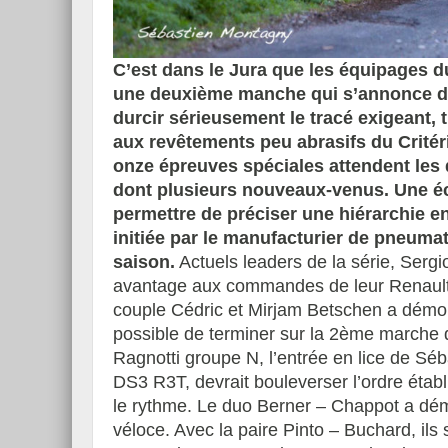
C’est dans le Jura que les équipages 
une deuxième manche qui s’annonce diff
Essai – Morgan Supersp
durcir sérieusement le tracé exigeant, t
aux revêtements peu abrasifs du Crité
onze épreuves spéciales attendent les
dont plusieurs nouveaux-venus. Une éc
permettre de préciser une hiérarchie e
initiée par le manufacturier de pneuma
saison.
Actuels leaders de la série, Serg
avantage aux commandes de leur Renault C
couple Cédric et Mirjam Betschen a démont
possible de terminer sur la 2ème marche 
Ragnotti groupe N, l’entrée en lice de Sé
DS3 R3T, devrait bouleverser l’ordre étab
le rythme. Le duo Berner – Chappot a dém
véloce. Avec la paire Pinto – Buchard, ils