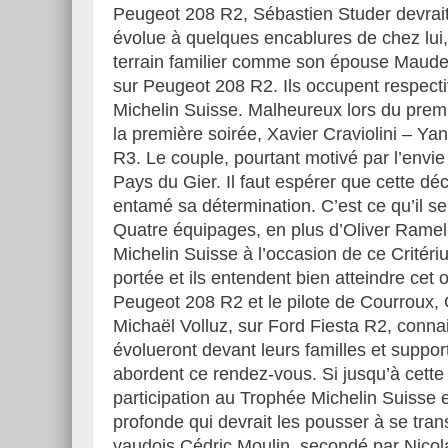
Peugeot 208 R2, Sébastien Studer devrait 
évolue à quelques encablures de chez lui,
terrain familier comme son épouse Maude
sur Peugeot 208 R2. Ils occupent respec
Michelin Suisse. Malheureux lors du premi
la première soirée, Xavier Craviolini – Y
R3. Le couple, pourtant motivé par l’envie
Pays du Gier. Il faut espérer que cette dé
entamé sa détermination. C’est ce qu’il s
Quatre équipages, en plus d’Oliver Ramel 
Michelin Suisse à l’occasion de ce Critéri
portée et ils entendent bien atteindre cet 
Peugeot 208 R2 et le pilote de Courroux, C
Michaël Volluz, sur Ford Fiesta R2, conna
évolueront devant leurs familles et suppo
abordent ce rendez-vous. Si jusqu’à cette 
participation au Trophée Michelin Suisse 
profonde qui devrait les pousser à se tra
vaudois Cédric Moulin, secondé par Nicolas