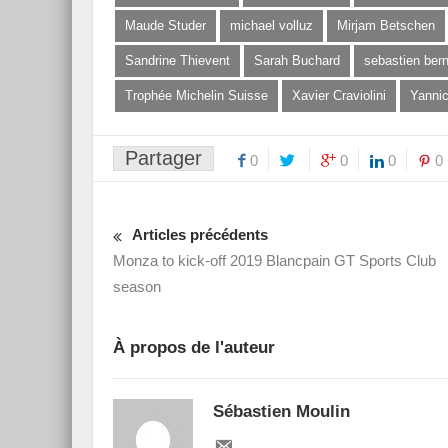
Maude Studer
michael volluz
Mirjam Betschen
Sandrine Thievent
Sarah Buchard
sebastien bern
Trophée Michelin Suisse
Xavier Craviolini
Yanni
Partager
0
0
0
0
Articles précédents
Monza to kick-off 2019 Blancpain GT Sports Club
season
À propos de l'auteur
Sébastien Moulin