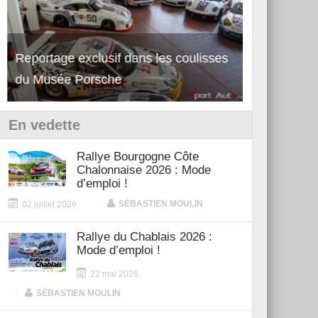
Reportage exclusif dans les coulisses
Découverte de la nouvelle Ferrari
Essai – Po
du Musée Porsche
12Cilindri Manuale
Shift
En vedette
Rallye Bourgogne Côte
Chalonnaise 2026 : Mode
d’emploi !
|
SÉBASTIEN MOULIN
02 juillet 2026
Rallye du Chablais 2026 :
Mode d’emploi !
22 mai 2026
|
SÉBASTIEN MOULIN