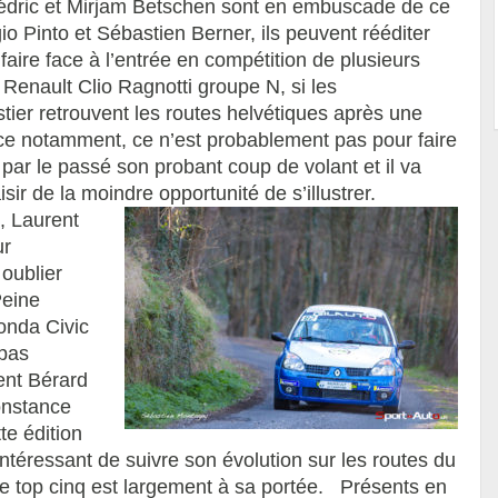
Cédric et Mirjam Betschen sont en embuscade de ce
gio Pinto et Sébastien Berner, ils peuvent rééditer
aire face à l’entrée en compétition de plusieurs
Renault Clio Ragnotti groupe N, si les
tier retrouvent les routes helvétiques après une
ance notamment, ce n’est probablement pas pour faire
 par le passé son probant coup de volant et il va
sir de la moindre opportunité de s’illustrer.
, Laurent
ur
 oublier
Peine
onda Civic
 pas
ent Bérard
constance
te édition
ntéressant de suivre son évolution sur les routes du
le top cinq est largement à sa portée. Présents en