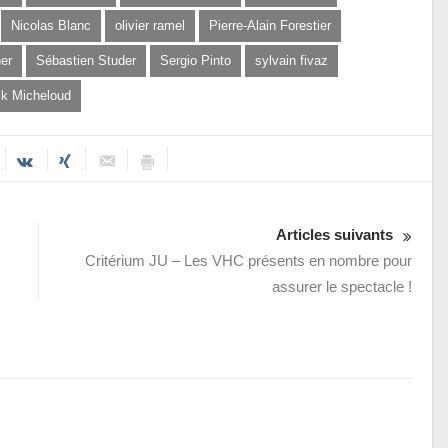
Nicolas Blanc
olivier ramel
Pierre-Alain Forestier
er
Sébastien Studer
Sergio Pinto
sylvain fivaz
ck Micheloud
Articles suivants
Critérium JU – Les VHC présents en nombre pour
assurer le spectacle !