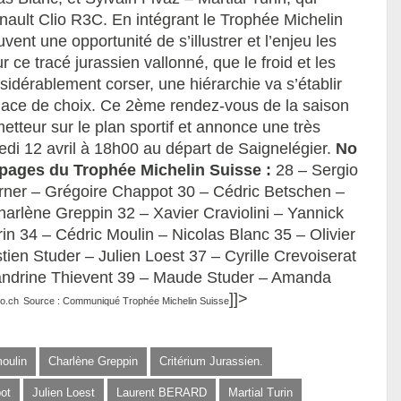
nault Clio R3C. En intégrant le Trophée Michelin
vent une opportunité de s’illustrer et l’enjeu les
r ce tracé jurassien vallonné, que le froid et les
idérablement corser, une hiérarchie va s’établir
place de choix. Ce 2ème rendez-vous de la saison
tteur sur le plan sportif et annonce une très
redi 12 avril à 18h00 au départ de Saignelégier.
No
ipages du Trophée Michelin Suisse :
28 – Sergio
rner – Grégoire Chappot 30 – Cédric Betschen –
arlène Greppin 32 – Xavier Craviolini – Yannick
in 34 – Cédric Moulin – Nicolas Blanc 35 – Olivier
ien Studer – Julien Loest 37 – Cyrille Crevoiserat
Sandrine Thievent 39 – Maude Studer – Amanda
]]>
to.ch
Source : Communiqué Trophée Michelin Suisse
moulin
Charlène Greppin
Critérium Jurassien.
ot
Julien Loest
Laurent BERARD
Martial Turin