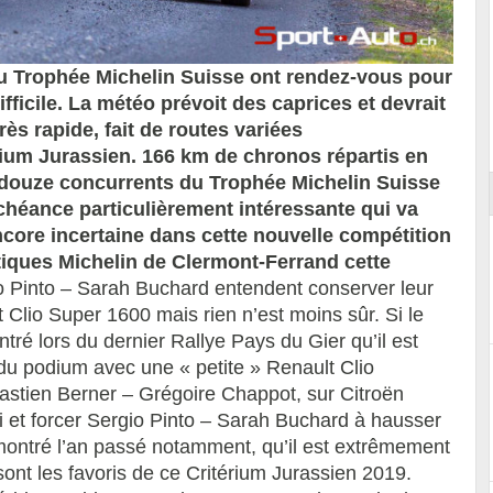
du Trophée Michelin Suisse ont rendez-vous pour
icile. La météo prévoit des caprices et devrait
ort
rès rapide, fait de routes variées
rium Jurassien. 166 km de chronos répartis en
 douze concurrents du Trophée Michelin Suisse
héance particulièrement intéressante qui va
ncore incertaine dans cette nouvelle compétition
tiques Michelin de Clermont-Ferrand cette
io Pinto – Sarah Buchard entendent conserver leur
lio Super 1600 mais rien n’est moins sûr. Si le
ré lors du dernier Rallye Pays du Gier qu’il est
du podium avec une « petite » Renault Clio
bastien Berner – Grégoire Chappot, sur Citroën
li et forcer Sergio Pinto – Sarah Buchard à hausser
ontré l’an passé notamment, qu’il est extrêmement
 sont les favoris de ce Critérium Jurassien 2019.