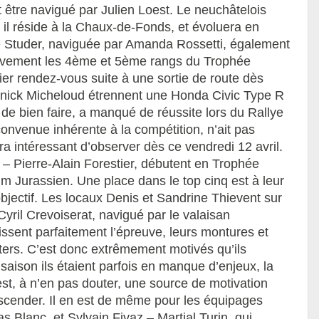
être navigué par Julien Loest. Le neuchâtelois
 il réside à la Chaux-de-Fonds, et évoluera en
 Studer, naviguée par Amanda Rossetti, également
tivement les 4ème et 5ème rangs du Trophée
er rendez-vous suite à une sortie de route dès
annick Micheloud étrennent une Honda Civic Type R
 de bien faire, a manqué de réussite lors du Rallye
convenue inhérente à la compétition, n’ait pas
era intéressant d’observer dès ce vendredi 12 avril.
– Pierre-Alain Forestier, débutent en Trophée
um Jurassien. Une place dans le top cinq est à leur
objectif. Les locaux Denis et Sandrine Thievent sur
yril Crevoiserat, navigué par le valaisan
issent parfaitement l’épreuve, leurs montures et
rters. C’est donc extrêmement motivés qu’ils
saison ils étaient parfois en manque d’enjeux, la
est, à n’en pas douter, une source de motivation
nscender. Il en est de même pour les équipages
 Blanc, et Sylvain Fivaz – Martial Turin, qui