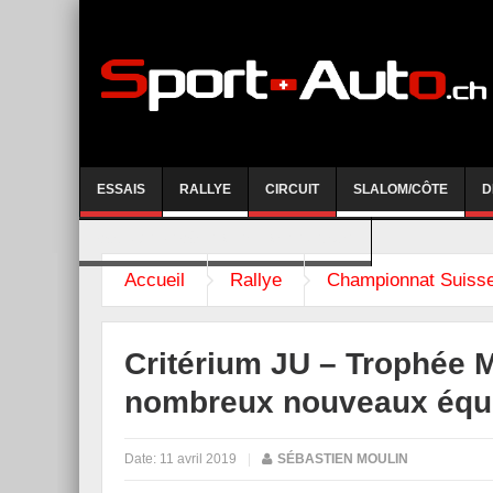
ESSAIS
RALLYE
CIRCUIT
SLALOM/CÔTE
D
COURSE DE CÔTE AYENT-ANZERE 2026
Accueil
Rallye
Championnat Suisse
Critérium JU – Trophée Mi
nombreux nouveaux équ
Date:
11 avril 2019
|
SÉBASTIEN MOULIN