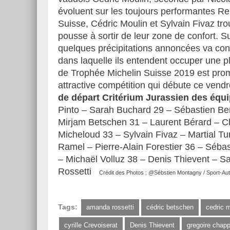
évoluent sur les toujours performantes Re
Suisse, Cédric Moulin et Sylvain Fivaz trou
pousse à sortir de leur zone de confort. Su
quelques précipitations annoncées va cons
dans laquelle ils entendent occuper une 
de Trophée Michelin Suisse 2019 est prome
attractive compétition qui débute ce vend
de départ Critérium Jurassien des équ
Pinto – Sarah Buchard 29 – Sébastien Be
Mirjam Betschen 31 – Laurent Bérard – Ch
Micheloud 33 – Sylvain Fivaz – Martial Tur
Ramel – Pierre-Alain Forestier 36 – Sébast
– Michaël Volluz 38 – Denis Thievent – 
Rossetti
Crédit des Photos : @Sébstien Montagny / Sport-Au
Tags:
amanda rossetti
cédric betschen
cedric 
cyrille Crevoiserat
Denis Thievent
gregoire chapp