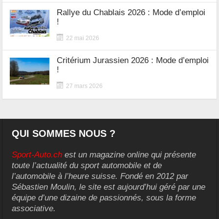
Rallye du Chablais 2026 : Mode d’emploi
!
22 mai 2026
Critérium Jurassien 2026 : Mode d’emploi
!
27 mars 2026
QUI SOMMES NOUS ?
Sport-Auto.ch
est un magazine online qui présente
toute l’actualité du sport automobile et de
l’automobile à l’heure suisse. Fondé en 2012 par
Sébastien Moulin, le site est aujourd’hui géré par une
équipe d’une dizaine de passionnés, sous la forme
associative.