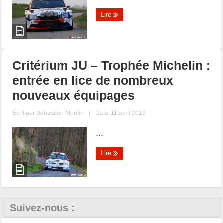
Lire
Critérium JU – Trophée Michelin :
entrée en lice de nombreux
nouveaux équipages
Écrit par
Sébastien Moulin
|
Date: 11 avril 2019
...
Lire
Suivez-nous :