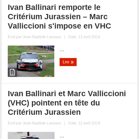
Ivan Ballinari remporte le
Critérium Jurassien – Marc
Valliccioni s'impose en VHC
Écrit par
Jean-Baptiste Lassaux
|
Date: 13 avril 2019
...
Lire
Ivan Ballinari et Marc Valliccioni
(VHC) pointent en tête du
Critérium Jurassien
Écrit par
Jean-Baptiste Lassaux
|
Date: 12 avril 2019
...