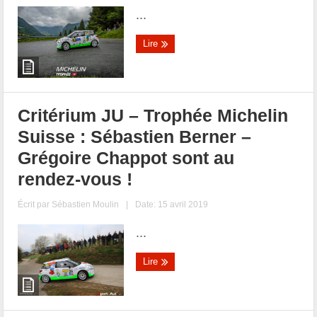
...
Lire
Critérium JU – Trophée Michelin
Suisse : Sébastien Berner –
Grégoire Chappot sont au
rendez-vous !
Écrit par
Sébastien Moulin
|
Date: 15 avril 2019
...
Lire