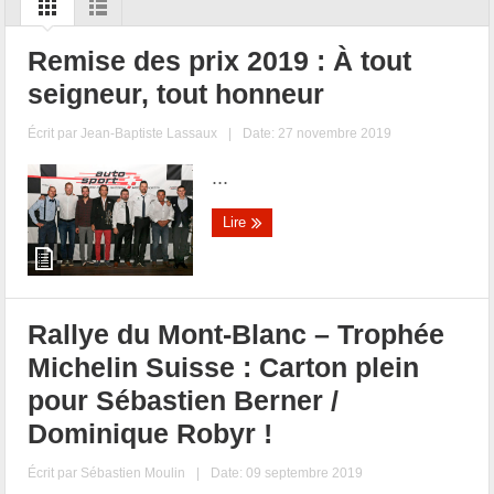
Remise des prix 2019 : À tout
seigneur, tout honneur
Écrit par
Jean-Baptiste Lassaux
|
Date: 27 novembre 2019
...
Lire
Rallye du Mont-Blanc – Trophée
Michelin Suisse : Carton plein
pour Sébastien Berner /
Dominique Robyr !
Écrit par
Sébastien Moulin
|
Date: 09 septembre 2019