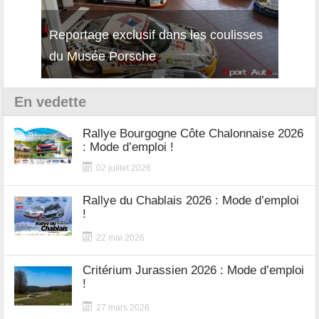
Reportage exclusif dans les coulisses
Découverte de la nouvelle Ferrari
Essai
du Musée Porsche
12Cilindri Manuale
Shift
En vedette
Rallye Bourgogne Côte Chalonnaise 2026
: Mode d’emploi !
02 juillet 2026
Rallye du Chablais 2026 : Mode d’emploi
!
22 mai 2026
Critérium Jurassien 2026 : Mode d’emploi
!
27 mars 2026