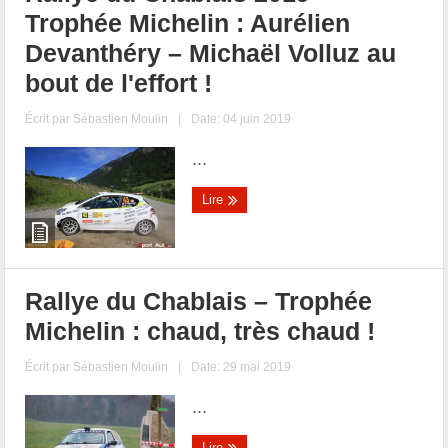
Trophée Michelin : Aurélien
Devanthéry – Michaël Volluz au
bout de l'effort !
Écrit par
Sébastien Moulin
|
Date: 04 juin 2019
...
Lire
Rallye du Chablais – Trophée
Michelin : chaud, très chaud !
Écrit par
Sébastien Moulin
|
Date: 29 mai 2019
...
Lire