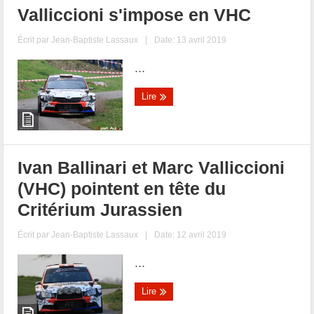
Valliccioni s'impose en VHC
Écrit par
Jean-Baptiste Lassaux
|
Date: 13 avril 2019
...
Lire
Ivan Ballinari et Marc Valliccioni
(VHC) pointent en tête du
Critérium Jurassien
Écrit par
Jean-Baptiste Lassaux
|
Date: 12 avril 2019
...
Lire