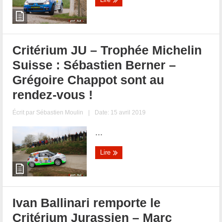
Critérium JU – Trophée Michelin
Suisse : Sébastien Berner –
Grégoire Chappot sont au
rendez-vous !
Écrit par
Sébastien Moulin
|
Date: 15 avril 2019
...
Lire
Ivan Ballinari remporte le
Critérium Jurassien – Marc