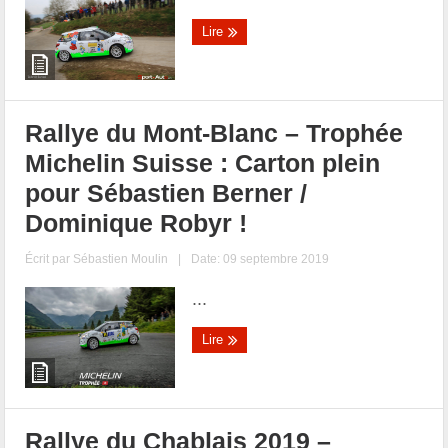
Lire
Rallye du Mont-Blanc – Trophée
Michelin Suisse : Carton plein
pour Sébastien Berner /
Dominique Robyr !
Écrit par
Sébastien Moulin
|
Date: 09 septembre 2019
...
Lire
Rallye du Chablais 2019 –