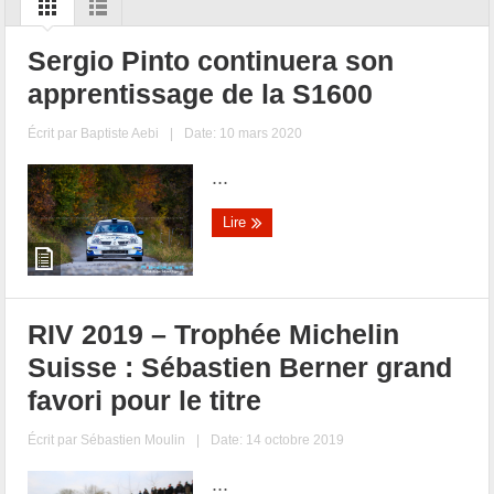
Sergio Pinto continuera son
apprentissage de la S1600
Écrit par
Baptiste Aebi
|
Date: 10 mars 2020
...
Lire
RIV 2019 – Trophée Michelin
Suisse : Sébastien Berner grand
favori pour le titre
Écrit par
Sébastien Moulin
|
Date: 14 octobre 2019
...