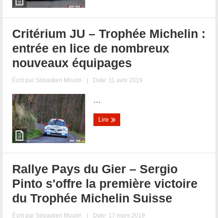
Critérium JU – Trophée Michelin :
entrée en lice de nombreux
nouveaux équipages
Écrit par
Sébastien Moulin
|
Date: 11 avril 2019
...
Lire
Rallye Pays du Gier – Sergio
Pinto s'offre la première victoire
du Trophée Michelin Suisse
Écrit par
Sébastien Moulin
|
Date: 17 mars 2019