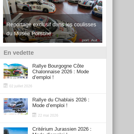
Reportage exclusif dans les coulisses
Découverte de la nouvelle Ferrari
Essai – Po
du Musée Porsche
12Cilindri Manuale
Shift
En vedette
Rallye Bourgogne Côte
Chalonnaise 2026 : Mode
d’emploi !
02 juillet 2026
Rallye du Chablais 2026 :
Mode d’emploi !
22 mai 2026
Critérium Jurassien 2026 :