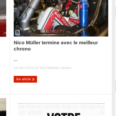
Nico Müller termine avec le meilleur
chrono
...
28 mars 2015
| by
Jean-Baptiste Lassaux
lire article