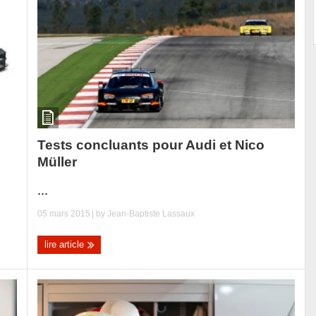
Tests concluants pour Audi et Nico
Müller
...
05 mars 2015
| by
Jean-Baptiste Lassaux
lire article