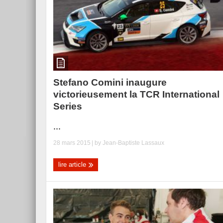
Stefano Comini inaugure
victorieusement la TCR International
Series
...
28 mars 2015
| by
Jean-Baptiste Lassaux
lire article