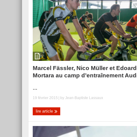
Marcel Fässler, Nico Müller et Edoar
Mortara au camp d’entraînement Aud
...
19 février 2015
| by
Jean-Baptiste Lassaux
lire article