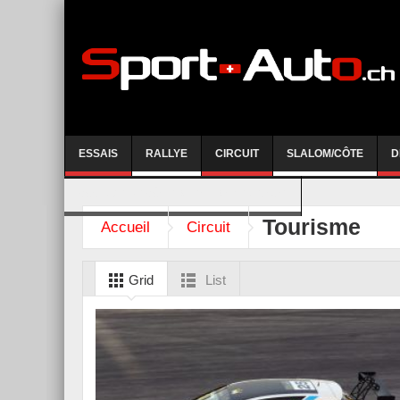
ESSAIS
RALLYE
CIRCUIT
SLALOM/CÔTE
D
COURSE DE CÔTE AYENT-ANZERE 2026
Tourisme
Accueil
Circuit
Grid
List