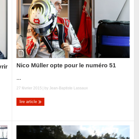
Nico Müller opte pour le numéro 51
rir
...
27 février 2015
| by
Jean-Baptiste Lassaux
lire article