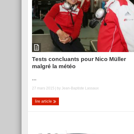
Essai – Morgan Supersp
Tests concluants pour Nico Müller
malgré la météo
...
27 mars 2015
| by
Jean-Baptiste Lassaux
lire article