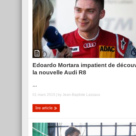
Edoardo Mortara impatient de découv
la nouvelle Audi R8
...
01 mars 2015
| by
Jean-Baptiste Lassaux
lire article