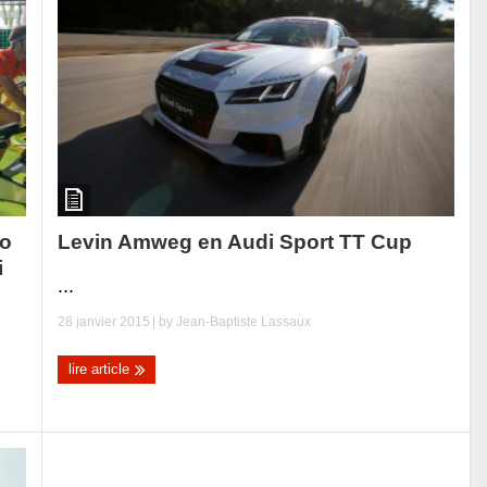
do
Levin Amweg en Audi Sport TT Cup
i
...
28 janvier 2015
| by
Jean-Baptiste Lassaux
lire article