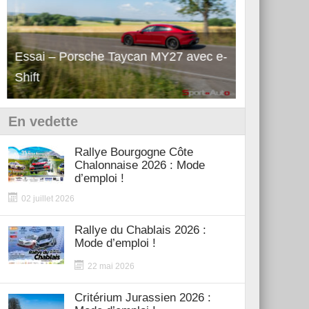
Essai – Porsche Taycan MY27 avec e-
Découverte
Shift
Turbo GT M
En vedette
Rallye Bourgogne Côte
Chalonnaise 2026 : Mode
d’emploi !
02 juillet 2026
Rallye du Chablais 2026 :
Mode d’emploi !
22 mai 2026
Critérium Jurassien 2026 :