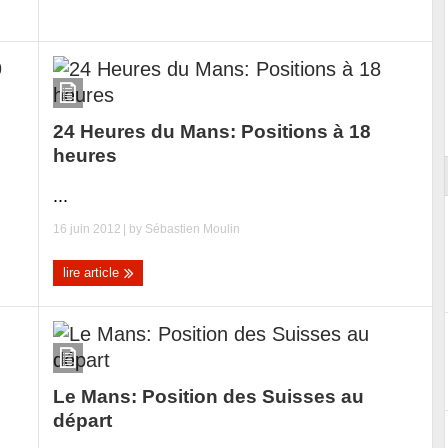
 les coulisses
Découverte de la nouvelle Ferrari
12Cilindri Manuale
24 Heures du Mans: Positions à 18
heures
...
16 juin 2012
| by
Sébastien Moulin
lire article
Le Mans: Position des Suisses au
départ