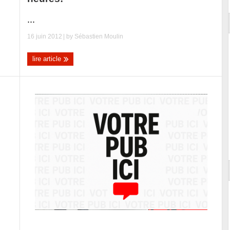
...
16 juin 2012
| by
Sébastien Moulin
lire article