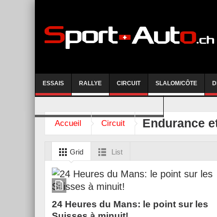
ESSAIS
RALLYE
CIRCUIT
SLALOM/CÔTE
D
COURSE DE CÔTE AYENT-ANZERE 2026
Endurance e
Accueil
Circuit
Grid
List
24 Heures du Mans: le point sur les
Suisses à minuit!