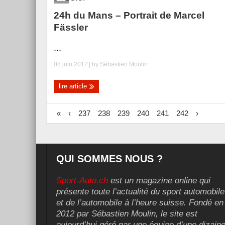
24h du Mans – Portrait de Marcel
Fässler
...
08 juin 2012
| by
Sébastien Moulin
lire article
«
‹
237
238
239
240
241
242
›
QUI SOMMES NOUS ?
Sport-Auto.ch
est un magazine online qui
présente toute l’actualité du sport automobile
et de l’automobile à l’heure suisse. Fondé en
2012 par Sébastien Moulin, le site est
aujourd’hui géré par une équipe d’une dizain