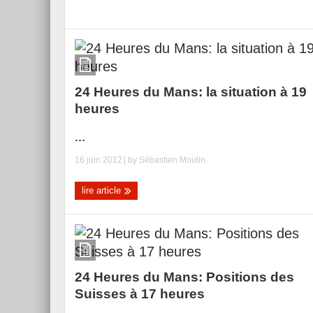
Reportage exclusif dans
Morgan Supersport
du Musée Porsche
24 Heures du Mans: la situation à 19
heures
...
16 juin 2012
| by
Sébastien Moulin
lire article
24 Heures du Mans: Positions des
Suisses à 17 heures