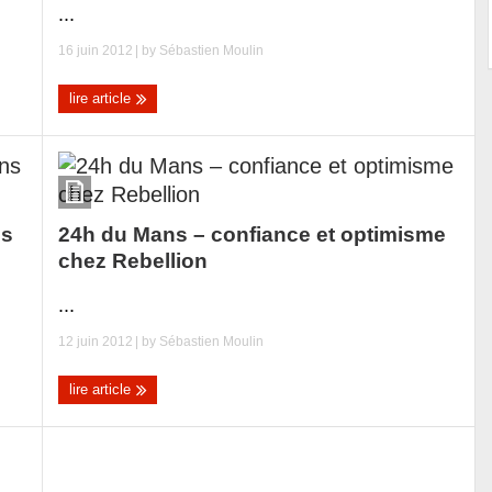
...
16 juin 2012
| by
Sébastien Moulin
lire article
ns
24h du Mans – confiance et optimisme
chez Rebellion
...
12 juin 2012
| by
Sébastien Moulin
lire article