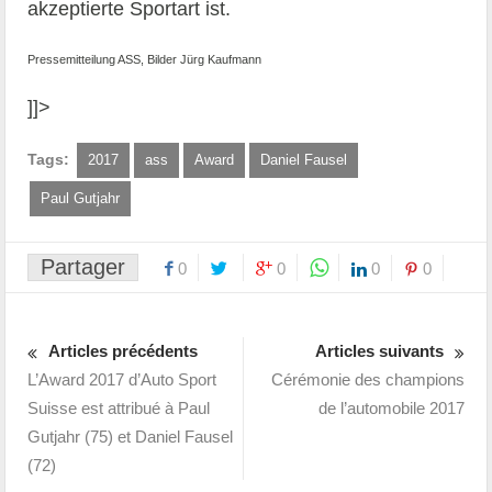
akzeptierte Sportart ist.
Pressemitteilung ASS, Bilder Jürg Kaufmann
]]>
Tags:
2017
ass
Award
Daniel Fausel
Paul Gutjahr
Partager
0
0
0
0
Articles précédents
Articles suivants
L’Award 2017 d’Auto Sport
Cérémonie des champions
Suisse est attribué à Paul
de l’automobile 2017
Gutjahr (75) et Daniel Fausel
(72)