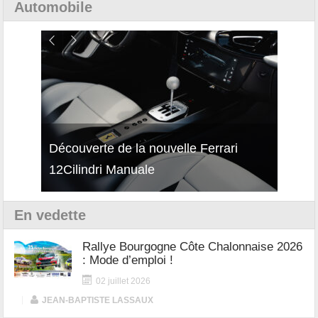
Automobile
isses
Découverte de la nouvelle Ferrari
Essai
12Cilindri Manuale
Shift
En vedette
Rallye Bourgogne Côte Chalonnaise 2026
: Mode d’emploi !
02 juillet 2026
|
JEAN-BAPTISTE LASSAUX