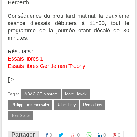
Herberth.
Conséquence du brouillard matinal, la deuxième
séance d’essais débutera à 11h50, tout le
programme de la journée étant décalé de 30
minutes.
Résultats :
Essais libres 1
Essais libres Gentlemen Trophy
]]>
Tags:
ADAC GT Masters
Marc Hayek
Philipp Frommenwiler
Rahel Frey
Remo Lips
Toni Seiler
Partager
0
0
0
0