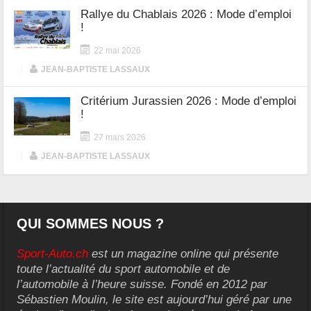
Rallye du Chablais 2026 : Mode d’emploi
!
22 mai 2026
|
JEAN-BAPTISTE LASSAUX
Critérium Jurassien 2026 : Mode d’emploi
!
27 mars 2026
|
JEAN-BAPTISTE LASSAUX
QUI SOMMES NOUS ?
Sport-Auto.ch
est un magazine online qui présente
toute l’actualité du sport automobile et de
l’automobile à l’heure suisse. Fondé en 2012 par
Sébastien Moulin, le site est aujourd’hui géré par une