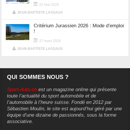
22 mai 2026
|
JEAN-BAPTISTE LASSAUX
Critérium Jurassien 2026 : Mode d’emploi
!
27 mars 2026
|
JEAN-BAPTISTE LASSAUX
QUI SOMMES NOUS ?
Sport-Auto.ch
est un magazine online qui présente
toute l’actualité du sport automobile et de
l’automobile à l’heure suisse. Fondé en 2012 par
Sébastien Moulin, le site est aujourd’hui géré par une
équipe d’une dizaine de passionnés, sous la forme
associative.