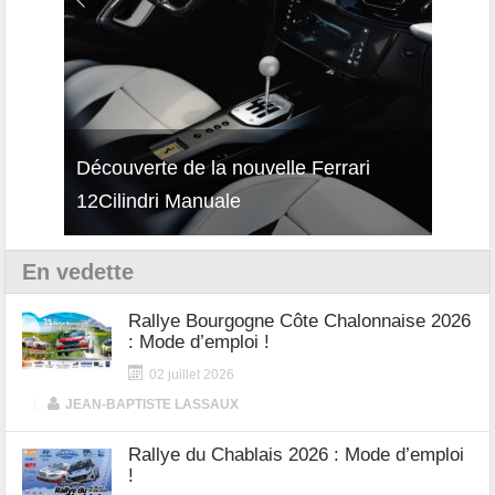
isses
Découverte de la nouvelle Ferrari
Essai
12Cilindri Manuale
Shift
En vedette
Rallye Bourgogne Côte Chalonnaise 2026
: Mode d’emploi !
02 juillet 2026
|
JEAN-BAPTISTE LASSAUX
Rallye du Chablais 2026 : Mode d’emploi
!