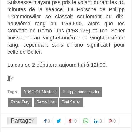
Suissesse n’ayant pas pris le volant durant les 15
minutes de la séance. La Porsche de Philipp
Frommenwiler se classait seulement au dix-
neuvième rang en 1:56.690, alors que les
Corvette de Remo Lips (1:58.176) et Toni Seiler
finissaient au vingt-et-unième et vingt-troisième
rang, cependant sans chrono significatif pour
celle de Seiler.
La course 2 débutera aujourd’hui à 12h00.
]]>
Tags:
ADAC GT Masters
Philipp Frommenwiler
Rahel Frey
Remo Lips
Toni Seiler
Partager
0
0
0
0