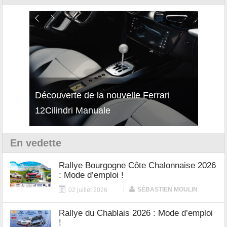
isses
Découverte de la nouvelle Ferrari
Essai
12Cilindri Manuale
Shift
En vedette
Rallye Bourgogne Côte Chalonnaise 2026
: Mode d’emploi !
|
SÉBASTIEN MOULIN
02 juillet 2026
Rallye du Chablais 2026 : Mode d’emploi
!