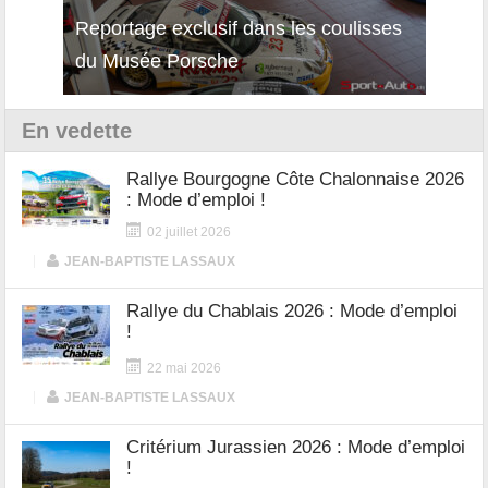
isses
Découverte de la nouvelle Ferrari
Essai
12Cilindri Manuale
Shift
En vedette
Rallye Bourgogne Côte Chalonnaise 2026
: Mode d’emploi !
02 juillet 2026
|
JEAN-BAPTISTE LASSAUX
Rallye du Chablais 2026 : Mode d’emploi
!
22 mai 2026
|
JEAN-BAPTISTE LASSAUX
Critérium Jurassien 2026 : Mode d’emploi
!