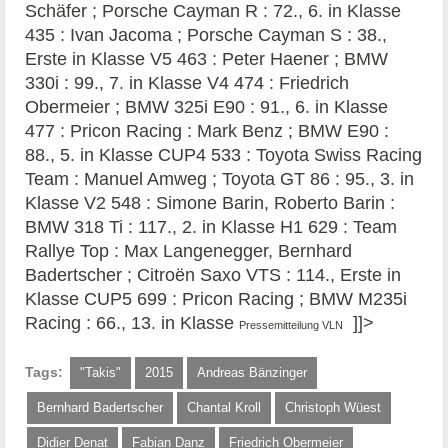
Schäfer ; Porsche Cayman R : 72., 6. in Klasse
435 : Ivan Jacoma ; Porsche Cayman S : 38.,
Erste in Klasse V5 463 : Peter Haener ; BMW
330i : 99., 7. in Klasse V4 474 : Friedrich
Obermeier ; BMW 325i E90 : 91., 6. in Klasse
477 : Pricon Racing : Mark Benz ; BMW E90 :
88., 5. in Klasse CUP4 533 : Toyota Swiss Racing
Team : Manuel Amweg ; Toyota GT 86 : 95., 3. in
Klasse V2 548 : Simone Barin, Roberto Barin :
BMW 318 Ti : 117., 2. in Klasse H1 629 : Team
Rallye Top : Max Langenegger, Bernhard
Badertscher ; Citroën Saxo VTS : 114., Erste in
Klasse CUP5 699 : Pricon Racing ; BMW M235i
Racing : 66., 13. in Klasse
]]>
Pressemitteilung VLN
Tags:
"Takis"
2015
Andreas Bänzinger
Bernhard Badertscher
Chantal Kroll
Christoph Wüest
Didier Denat
Fabian Danz
Friedrich Obermeier