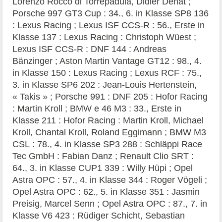
Lorenzo Rocco di Torrepadula, Didier Denat ;
Porsche 997 GT3 Cup : 34., 6. in Klasse SP8 136
: Lexus Racing ; Lexus ISF CCS-R : 56., Erste in
Klasse 137 : Lexus Racing : Christoph Wüest ;
Lexus ISF CCS-R : DNF 144 : Andreas
Bänzinger ; Aston Martin Vantage GT12 : 98., 4.
in Klasse 150 : Lexus Racing ; Lexus RCF : 75.,
3. in Klasse SP6 202 : Jean-Louis Hertenstein,
« Takis » ; Porsche 991 : DNF 205 : Hofor Racing
: Martin Kroll ; BMW e 46 M3 : 33., Erste in
Klasse 211 : Hofor Racing : Martin Kroll, Michael
Kroll, Chantal Kroll, Roland Eggimann ; BMW M3
CSL : 78., 4. in Klasse SP3 288 : Schläppi Race
Tec GmbH : Fabian Danz ; Renault Clio SRT :
64., 3. in Klasse CUP1 339 : Willy Hüpi ; Opel
Astra OPC : 57., 4. in Klasse 344 : Roger Vögeli ;
Opel Astra OPC : 62., 5. in Klasse 351 : Jasmin
Preisig, Marcel Senn ; Opel Astra OPC : 87., 7. in
Klasse V6 423 : Rüdiger Schicht, Sebastian