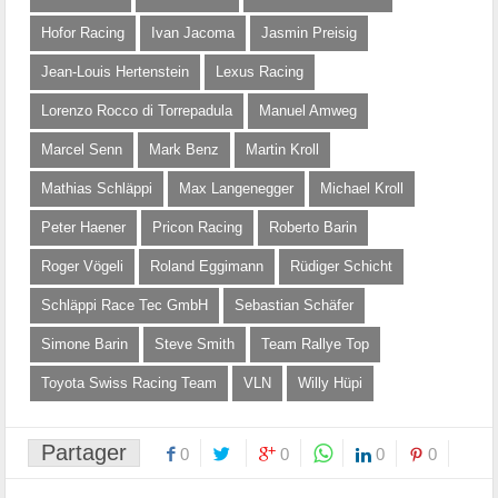
Hofor Racing
Ivan Jacoma
Jasmin Preisig
Jean-Louis Hertenstein
Lexus Racing
Lorenzo Rocco di Torrepadula
Manuel Amweg
Marcel Senn
Mark Benz
Martin Kroll
Mathias Schläppi
Max Langenegger
Michael Kroll
Peter Haener
Pricon Racing
Roberto Barin
Roger Vögeli
Roland Eggimann
Rüdiger Schicht
Schläppi Race Tec GmbH
Sebastian Schäfer
Simone Barin
Steve Smith
Team Rallye Top
Toyota Swiss Racing Team
VLN
Willy Hüpi
Partager
0
0
0
0