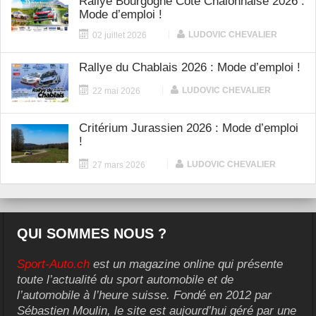
Rallye Bourgogne Côte Chalonnaise 2026 :
Mode d’emploi !
|
LUDOVIC CHEVALIER
02 juillet 2026
Rallye du Chablais 2026 : Mode d’emploi !
|
LUDOVIC CHEVALIER
22 mai 2026
Critérium Jurassien 2026 : Mode d’emploi
!
|
LUDOVIC CHEVALIER
27 mars 2026
QUI SOMMES NOUS ?
Sport-Auto.ch
est un magazine online qui présente
toute l’actualité du sport automobile et de
l’automobile à l’heure suisse. Fondé en 2012 par
Sébastien Moulin, le site est aujourd’hui géré par une