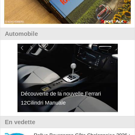
Automobile
isses
Découverte de la nouvelle Ferrari
Essai
12Cilindri Manuale
Shift
En vedette