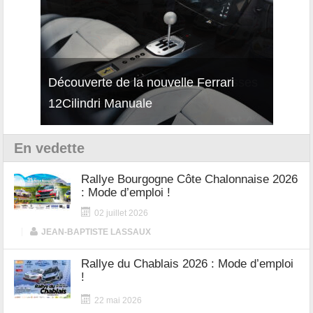
isses
Découverte de la nouvelle Ferrari
Essai
12Cilindri Manuale
Shift
En vedette
Rallye Bourgogne Côte Chalonnaise 2026
: Mode d’emploi !
02 juillet 2026
|
JEAN-BAPTISTE LASSAUX
Rallye du Chablais 2026 : Mode d’emploi
!
22 mai 2026