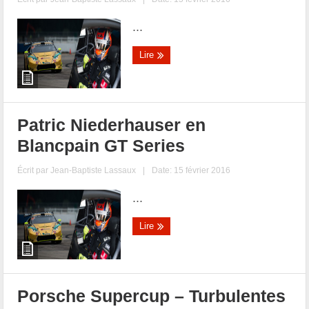
...
Lire
Patric Niederhauser en
Blancpain GT Series
Écrit par
Jean-Baptiste Lassaux
|
Date: 15 février 2016
...
Lire
Porsche Supercup – Turbulentes