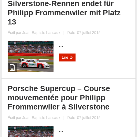
Silverstone-Rennen endet für
Philipp Frommenwiler mit Platz
13
Écrit par
Jean-Baptiste Lassaux
|
Date: 07 juillet 2015
...
Lire
Porsche Supercup – Course
mouvementée pour Philipp
Frommenwiler à Silverstone
Écrit par
Jean-Baptiste Lassaux
|
Date: 07 juillet 2015
...