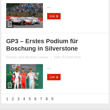
...
Lire
GP3 – Erstes Podium für
Boschung in Silverstone
Écrit par
Jean-Baptiste Lassaux
|
Date: 05 juillet 2015
...
Lire
1
2
3
4
5
6
7
8
9