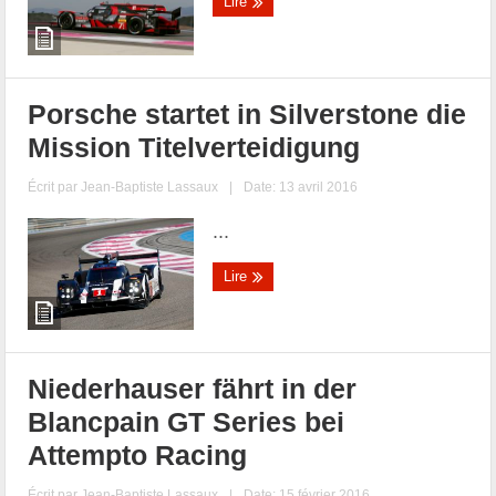
Lire
Porsche startet in Silverstone die
Mission Titelverteidigung
Écrit par
Jean-Baptiste Lassaux
|
Date: 13 avril 2016
...
Lire
Niederhauser fährt in der
Blancpain GT Series bei
Attempto Racing
Écrit par
Jean-Baptiste Lassaux
|
Date: 15 février 2016