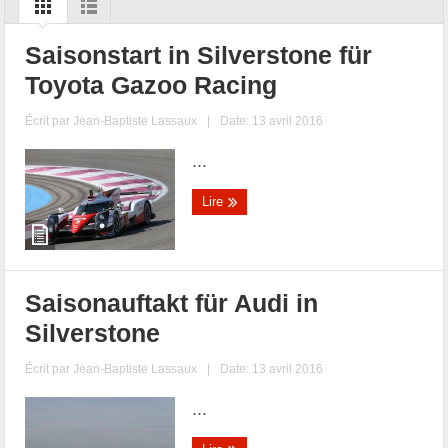
Saisonstart in Silverstone für
Toyota Gazoo Racing
Écrit par
Jean-Baptiste Lassaux
|
Date: 13 avril 2016
...
Lire
Saisonauftakt für Audi in
Silverstone
Écrit par
Jean-Baptiste Lassaux
|
Date: 13 avril 2016
...