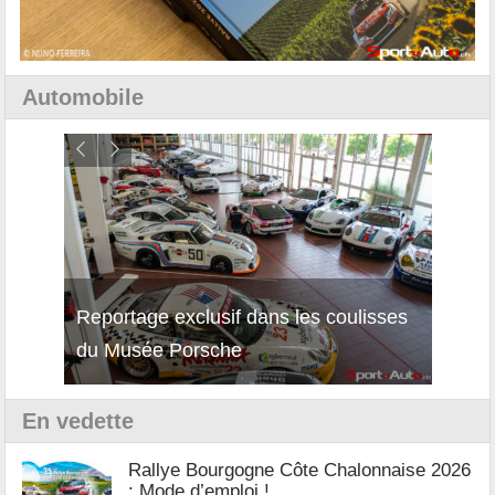
Automobile
Reportage exclusif dans les coulisses
Décou
du Musée Porsche
12Cil
En vedette
Rallye Bourgogne Côte Chalonnaise 2026
: Mode d’emploi !