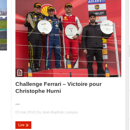
ort
Challenge Ferrari – Victoire pour
Christophe Hurni
...
03 mai 2018
| by
Jean-Baptiste Lassaux
Lire