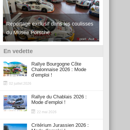
Reportage exclusif dans les coulisses
Découverte de la nouvelle Ferrari
Essai – Po
du Musée Porsche
12Cilindri Manuale
Shift
En vedette
Rallye Bourgogne Côte
Chalonnaise 2026 : Mode
d’emploi !
02 juillet 2026
Rallye du Chablais 2026 :
Mode d’emploi !
22 mai 2026
Critérium Jurassien 2026 :