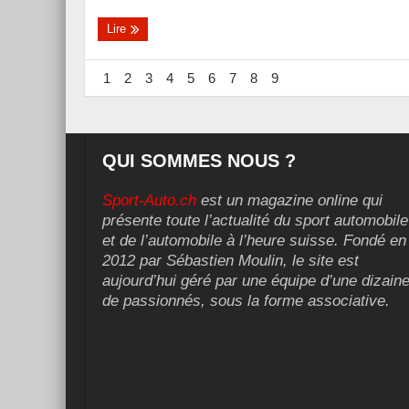
Lire
1
2
3
4
5
6
7
8
9
QUI SOMMES NOUS ?
Sport-Auto.ch
est un magazine online qui
présente toute l’actualité du sport automobile
et de l’automobile à l’heure suisse. Fondé en
2012 par Sébastien Moulin, le site est
aujourd’hui géré par une équipe d’une dizain
de passionnés, sous la forme associative.