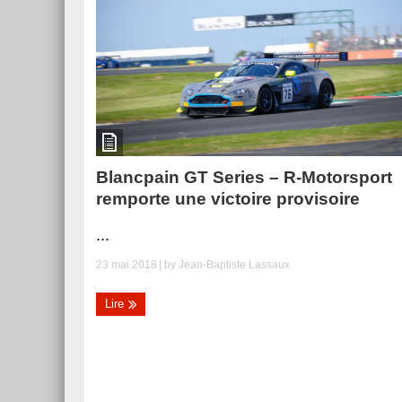
Essai – Morgan Supersp
Blancpain GT Series – R-Motorsport
remporte une victoire provisoire
...
23 mai 2018
| by
Jean-Baptiste Lassaux
Lire