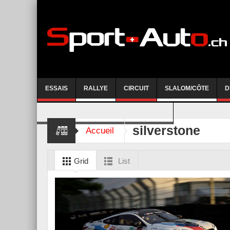
ESSAIS
RALLYE
CIRCUIT
SLALOM/CÔTE
D
COURSE DE CÔTE AYENT-ANZERE 2026
silverstone
Accueil
Grid
List