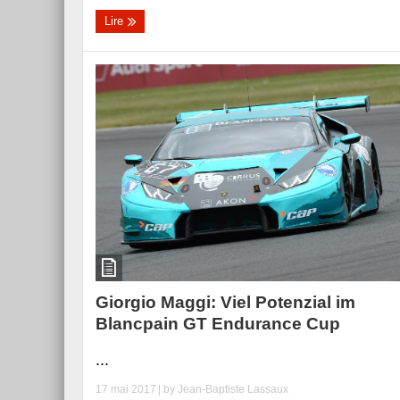
Lire
Giorgio Maggi: Viel Potenzial im
Blancpain GT Endurance Cup
...
17 mai 2017
| by
Jean-Baptiste Lassaux