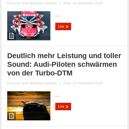
Écrit par
Jean-Baptiste Lassaux
|
Date: 19 décembre 2018
...
Lire
Deutlich mehr Leistung und toller
Sound: Audi-Piloten schwärmen
von der Turbo-DTM
Écrit par
Jean-Baptiste Lassaux
|
Date: 15 novembre 2018
...
Lire