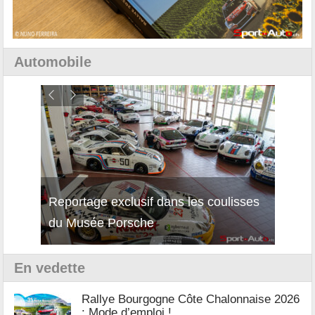
Automobile
Reportage exclusif dans les coulisses
Découverte de la nouvelle Ferrari
Essai
du Musée Porsche
12Cilindri Manuale
Shift
En vedette
Rallye Bourgogne Côte Chalonnaise 2026
: Mode d’emploi !