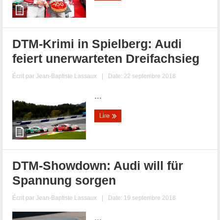
DTM-Krimi in Spielberg: Audi
feiert unerwarteten Dreifachsieg
Écrit par
Jean-Baptiste Lassaux
|
Date: 22 septembre 2018
...
Lire
DTM-Showdown: Audi will für
Spannung sorgen
Écrit par
Jean-Baptiste Lassaux
|
Date: 19 septembre 2018
...