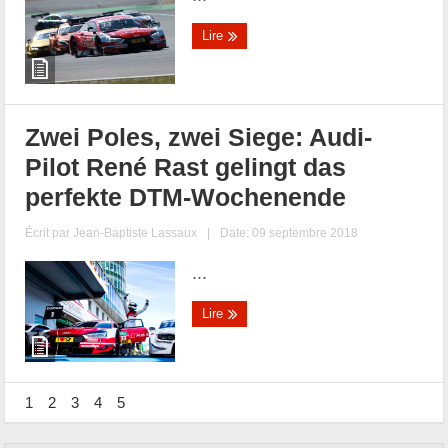
Lire
Zwei Poles, zwei Siege: Audi-
Pilot René Rast gelingt das
perfekte DTM-Wochenende
Écrit par
Jean-Baptiste Lassaux
|
Date: 09 septembre 2018
...
Lire
1
2
3
4
5