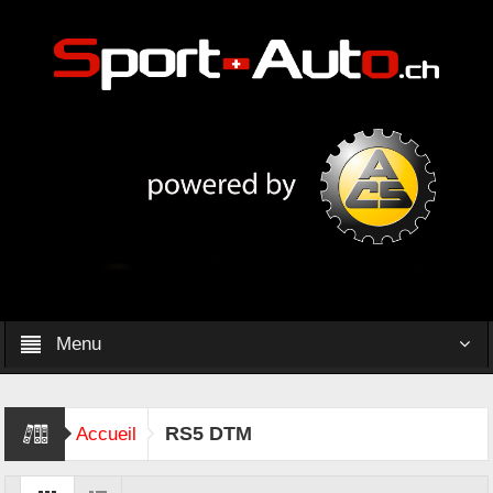
Menu
RS5 DTM
Accueil