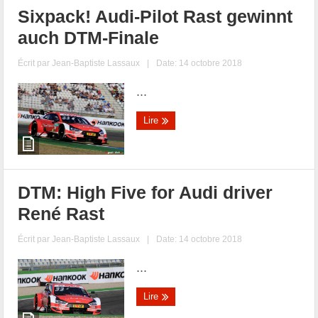
Sixpack! Audi-Pilot Rast gewinnt
auch DTM-Finale
Écrit par
Jean-Baptiste Lassaux
|
Date: 14 octobre 2018
...
Lire
DTM: High Five for Audi driver
René Rast
Écrit par
Jean-Baptiste Lassaux
|
Date: 14 octobre 2018
...
Lire