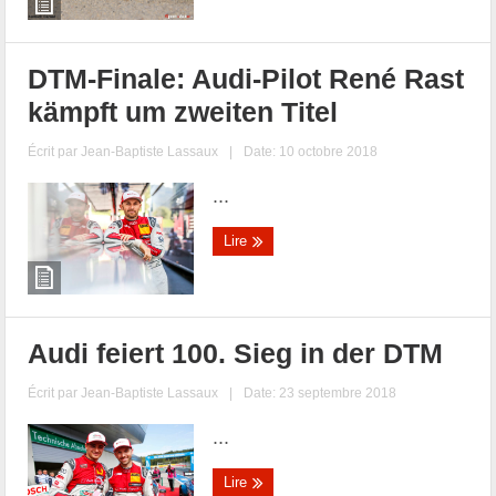
DTM-Finale: Audi-Pilot René Rast
kämpft um zweiten Titel
Écrit par
Jean-Baptiste Lassaux
|
Date: 10 octobre 2018
...
Lire
Audi feiert 100. Sieg in der DTM
Écrit par
Jean-Baptiste Lassaux
|
Date: 23 septembre 2018
...
Lire