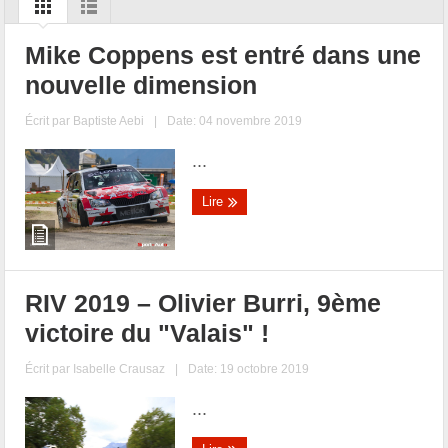
Mike Coppens est entré dans une
nouvelle dimension
Écrit par
Baptiste Aebi
|
Date: 04 novembre 2019
...
Lire
RIV 2019 – Olivier Burri, 9ème
victoire du "Valais" !
Écrit par
Isabelle Crausaz
|
Date: 19 octobre 2019
...