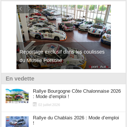
Reportage exclusif dans les coulisses
Décou
du Musée Porsche
12Cil
En vedette
Rallye Bourgogne Côte Chalonnaise 2026
: Mode d’emploi !
02 juillet 2026
Rallye du Chablais 2026 : Mode d’emploi
!